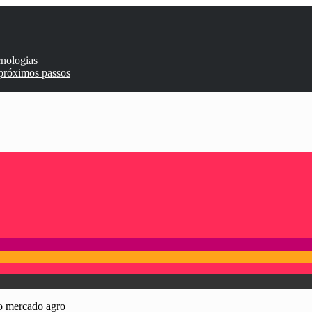
cnologias
 próximos passos
 o mercado agro