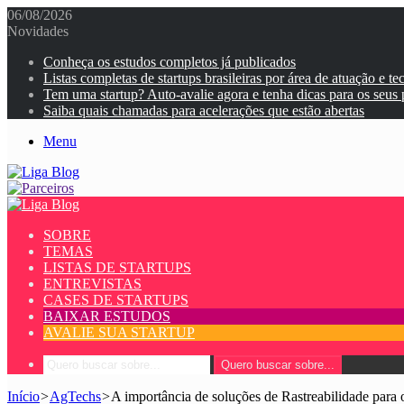
06/08/2026
Novidades
Conheça os estudos completos já publicados
Listas completas de startups brasileiras por área de atuação e te
Tem uma startup? Auto-avalie agora e tenha dicas para os seus
Saiba quais chamadas para acelerações que estão abertas
Menu
SOBRE
TEMAS
LISTAS DE STARTUPS
ENTREVISTAS
CASES DE STARTUPS
BAIXAR ESTUDOS
AVALIE SUA STARTUP
Quero buscar sobre...
Início
>
AgTechs
>
A importância de soluções de Rastreabilidade para