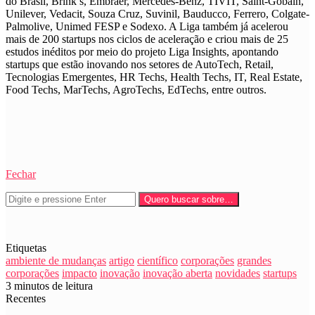
do Brasil, Brink’s, Embraer, Mercedes-Benz, TIVIT, Saint-Gobain,
Unilever, Vedacit, Souza Cruz, Suvinil, Bauducco, Ferrero, Colgate-
Palmolive, Unimed FESP e Sodexo. A Liga também já acelerou
mais de 200 startups nos ciclos de aceleração e criou mais de 25
estudos inéditos por meio do projeto Liga Insights, apontando
startups que estão inovando nos setores de AutoTech, Retail,
Tecnologias Emergentes, HR Techs, Health Techs, IT, Real Estate,
Food Techs, MarTechs, AgroTechs, EdTechs, entre outros.
Fechar
Quero buscar sobre…
Etiquetas
ambiente de mudanças
artigo
científico
corporações
grandes
corporações
impacto
inovação
inovação aberta
novidades
startups
3 minutos de leitura
Recentes