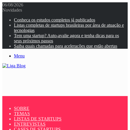
06/08/2026
Novidades
Conheça os estudos completos já publicados
Listas completas de startups brasileiras por área de atuação e
tecnologias
Tem uma startup? Auto-avalie agora e tenha dicas para os
seus próximos passos
Saiba quais chamadas para acelerações que estão abertas
Menu
SOBRE
TEMAS
LISTAS DE STARTUPS
ENTREVISTAS
CASES DE STARTUPS