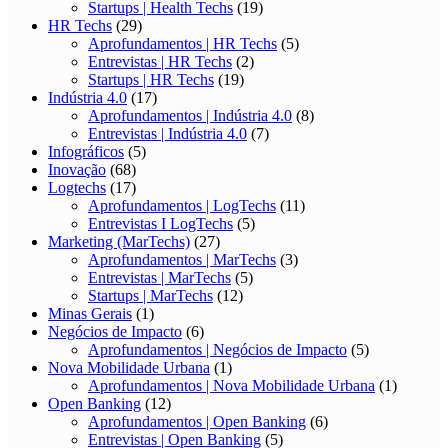
Startups | Health Techs
(19)
HR Techs
(29)
Aprofundamentos | HR Techs
(5)
Entrevistas | HR Techs
(2)
Startups | HR Techs
(19)
Indústria 4.0
(17)
Aprofundamentos | Indústria 4.0
(8)
Entrevistas | Indústria 4.0
(7)
Infográficos
(5)
Inovação
(68)
Logtechs
(17)
Aprofundamentos | LogTechs
(11)
Entrevistas I LogTechs
(5)
Marketing (MarTechs)
(27)
Aprofundamentos | MarTechs
(3)
Entrevistas | MarTechs
(5)
Startups | MarTechs
(12)
Minas Gerais
(1)
Negócios de Impacto
(6)
Aprofundamentos | Negócios de Impacto
(5)
Nova Mobilidade Urbana
(1)
Aprofundamentos | Nova Mobilidade Urbana
(1)
Open Banking
(12)
Aprofundamentos | Open Banking
(6)
Entrevistas | Open Banking
(5)