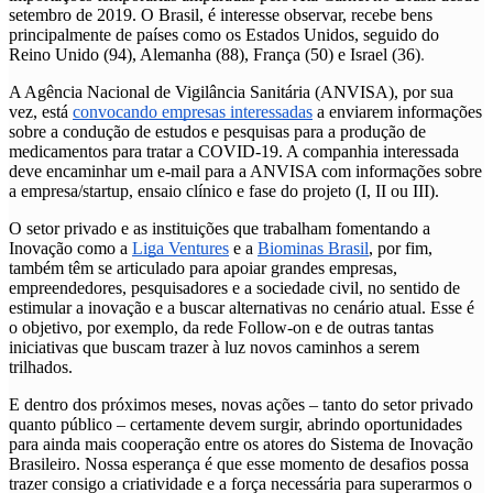
setembro de 2019. O Brasil, é interesse observar, recebe bens 
principalmente de países como os Estados Unidos, seguido do 
Reino Unido (94), Alemanha (88), França (50) e Israel (36)
.
A Agência Nacional de Vigilância Sanitária (ANVISA), por sua 
vez, está 
convocando empresas interessadas
 a enviarem informações 
sobre a condução de estudos e pesquisas para a produção de 
medicamentos para tratar a COVID-19. A companhia interessada 
deve encaminhar um e-mail para a ANVISA com informações sobre 
a empresa/startup, ensaio clínico e fase do projeto (I, II ou III).
O setor privado e as instituições que trabalham fomentando a 
Inovação como a 
Liga Ventures
 e a 
Biominas Brasil
, por fim, 
também têm se articulado para apoiar grandes empresas, 
empreendedores, pesquisadores e a sociedade civil, no sentido de 
estimular a inovação e a buscar alternativas no cenário atual. Esse é 
o objetivo, por exemplo, da rede Follow-on
 e de outras tantas 
iniciativas que buscam trazer à luz novos caminhos a serem 
trilhados.
E dentro dos próximos meses, novas ações – tanto do setor privado 
quanto público – certamente devem surgir, abrindo oportunidades 
para ainda mais cooperação entre os atores do Sistema de Inovação 
Brasileiro. Nossa esperança é que esse momento de desafios possa 
trazer consigo a criatividade e a força necessária para superarmos o 