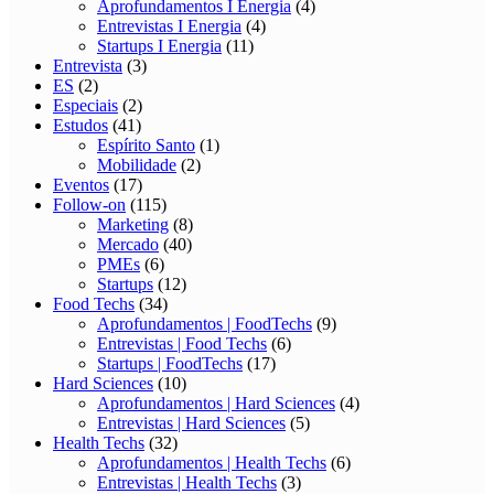
Aprofundamentos I Energia
(4)
Entrevistas I Energia
(4)
Startups I Energia
(11)
Entrevista
(3)
ES
(2)
Especiais
(2)
Estudos
(41)
Espírito Santo
(1)
Mobilidade
(2)
Eventos
(17)
Follow-on
(115)
Marketing
(8)
Mercado
(40)
PMEs
(6)
Startups
(12)
Food Techs
(34)
Aprofundamentos | FoodTechs
(9)
Entrevistas | Food Techs
(6)
Startups | FoodTechs
(17)
Hard Sciences
(10)
Aprofundamentos | Hard Sciences
(4)
Entrevistas | Hard Sciences
(5)
Health Techs
(32)
Aprofundamentos | Health Techs
(6)
Entrevistas | Health Techs
(3)