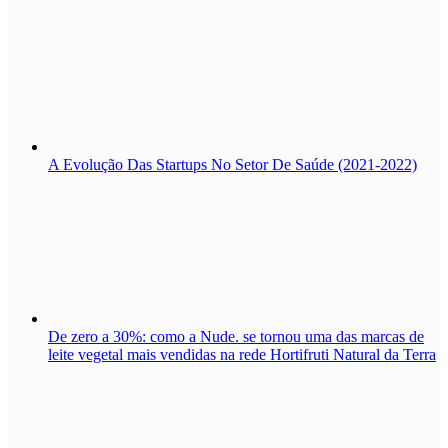
A Evolução Das Startups No Setor De Saúde (2021-2022)
De zero a 30%: como a Nude. se tornou uma das marcas de
leite vegetal mais vendidas na rede Hortifruti Natural da Terra