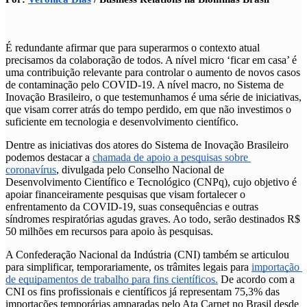
É redundante afirmar que para superarmos o contexto atual 
precisamos da colaboração de todos. A nível micro ‘
ficar em casa
’ é 
uma contribuição relevante para controlar o aumento de novos casos 
de contaminação pelo COVID-19. A nível macro, no Sistema de 
Inovação Brasileiro, o que testemunhamos é uma série de iniciativas, 
que visam correr atrás do tempo perdido, em que não investimos o 
suficiente em tecnologia e desenvolvimento científico.
Dentre as iniciativas dos atores do Sistema de Inovação Brasileiro 
podemos destacar a 
chamada de apoio a pesquisas sobre 
coronavírus
, divulgada pelo Conselho Nacional de 
Desenvolvimento Científico e Tecnológico (CNPq), cujo objetivo é 
apoiar financeiramente pesquisas que visam fortalecer o 
enfrentamento da COVID-19, suas consequências e outras 
síndromes respiratórias agudas graves. Ao todo, serão destinados R$ 
50 milhões em recursos para apoio às pesquisas.
A Confederação Nacional da Indústria (CNI) também se articulou 
para simplificar, temporariamente, os trâmites legais para 
importação 
de equipamentos de trabalho para fins científicos.
 De acordo com a 
CNI os fins profissionais e científicos já representam 75,3% das 
importações temporárias amparadas pelo Ata Carnet no Brasil desde 