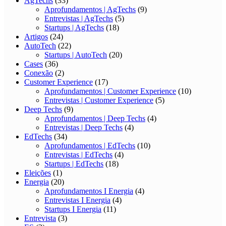
AgTechs
(33)
Aprofundamentos | AgTechs
(9)
Entrevistas | AgTechs
(5)
Startups | AgTechs
(18)
Artigos
(24)
AutoTech
(22)
Startups | AutoTech
(20)
Cases
(36)
Conexão
(2)
Customer Experience
(17)
Aprofundamentos | Customer Experience
(10)
Entrevistas | Customer Experience
(5)
Deep Techs
(9)
Aprofundamentos | Deep Techs
(4)
Entrevistas | Deep Techs
(4)
EdTechs
(34)
Aprofundamentos | EdTechs
(10)
Entrevistas | EdTechs
(4)
Startups | EdTechs
(18)
Eleições
(1)
Energia
(20)
Aprofundamentos I Energia
(4)
Entrevistas I Energia
(4)
Startups I Energia
(11)
Entrevista
(3)