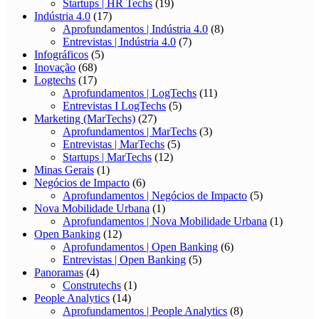
Startups | HR Techs
(19)
Indústria 4.0
(17)
Aprofundamentos | Indústria 4.0
(8)
Entrevistas | Indústria 4.0
(7)
Infográficos
(5)
Inovação
(68)
Logtechs
(17)
Aprofundamentos | LogTechs
(11)
Entrevistas I LogTechs
(5)
Marketing (MarTechs)
(27)
Aprofundamentos | MarTechs
(3)
Entrevistas | MarTechs
(5)
Startups | MarTechs
(12)
Minas Gerais
(1)
Negócios de Impacto
(6)
Aprofundamentos | Negócios de Impacto
(5)
Nova Mobilidade Urbana
(1)
Aprofundamentos | Nova Mobilidade Urbana
(1)
Open Banking
(12)
Aprofundamentos | Open Banking
(6)
Entrevistas | Open Banking
(5)
Panoramas
(4)
Construtechs
(1)
People Analytics
(14)
Aprofundamentos | People Analytics
(8)