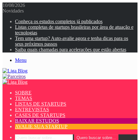
10/08/2026
Novidades
Conheça os estudos completos já publicados
Listas completas de startups brasileiras por área de atuação e
tecnologias
Tem uma startup? Auto-avalie agora e tenha dicas para os
seus próximos passos
Saiba quais chamadas para acelerações que estão abertas
Menu
SOBRE
TEMAS
LISTAS DE STARTUPS
ENTREVISTAS
CASES DE STARTUPS
BAIXAR ESTUDOS
AVALIE SUA STARTUP
Quero buscar sobre...