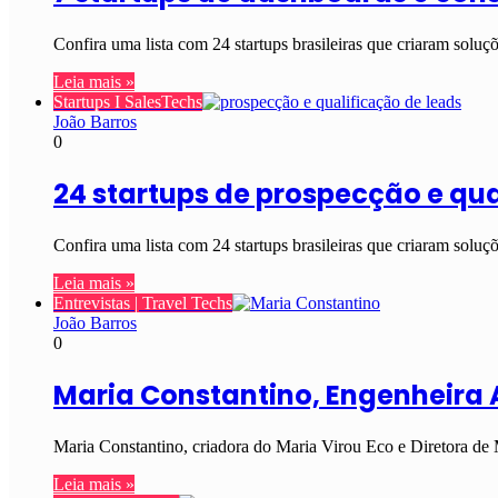
Confira uma lista com 24 startups brasileiras que criaram soluç
Leia mais »
Startups I SalesTechs
João Barros
0
24 startups de prospecção e qua
Confira uma lista com 24 startups brasileiras que criaram soluç
Leia mais »
Entrevistas | Travel Techs
João Barros
0
Maria Constantino, Engenheira
Maria Constantino, criadora do Maria Virou Eco e Diretora d
Leia mais »