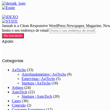
Jannah is a Clean Responsive WordPress Newspaper, Magazine, News 
Insira o seu endereço de email
Apoio:
Categorias
AgTechs
(33)
Aprofundamentos | AgTechs
(9)
Entrevistas | AgTechs
(5)
Startups | AgTechs
(18)
Artigos
(24)
AutoTech
(22)
Startups | AutoTech
(20)
Cases
(36)
Conexão
(2)
Customer Experience
(17)