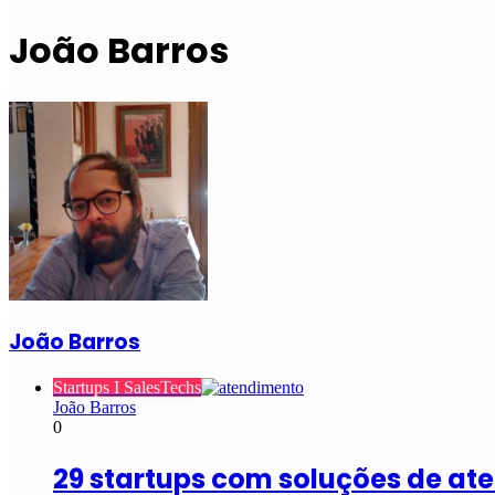
João Barros
João Barros
Startups I SalesTechs
João Barros
0
29 startups com soluções de a