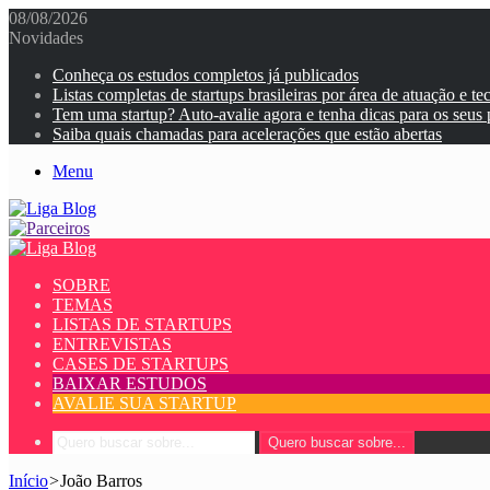
08/08/2026
Novidades
Conheça os estudos completos já publicados
Listas completas de startups brasileiras por área de atuação e te
Tem uma startup? Auto-avalie agora e tenha dicas para os seus
Saiba quais chamadas para acelerações que estão abertas
Menu
SOBRE
TEMAS
LISTAS DE STARTUPS
ENTREVISTAS
CASES DE STARTUPS
BAIXAR ESTUDOS
AVALIE SUA STARTUP
Quero buscar sobre...
Início
>
João Barros