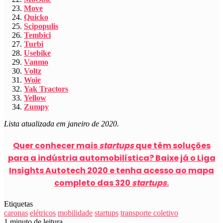
Move
Quicko
Scipopulis
Tembici
Turbi
Usebike
Vanmo
Voltz
Woie
Yak Tractors
Yellow
Zumpy
Lista atualizada em janeiro de 2020.
Quer conhecer mais
startups
que têm soluções
para a indústria automobilística? Baixe já o Liga
Insights Autotech 2020 e tenha acesso ao mapa
completo das 320
startups
.
Etiquetas
caronas
elétricos
mobilidade
startups
transporte coletivo
1 minuto de leitura