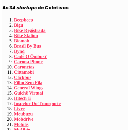
As 34
startups
de Coletivos
Beepbeep
Bigu
Bike Registrada
Bike Station
Biomob
Brasil By Bus
Bynd
Cadê O Ônibus?
Carona Phone
Caronetas
Cittamobi
Clickbus
Filho Sem Fila
General Wings
Guichê Virtual
Hitech-E
Inspetor Do Transporte
Livre
Meubuzu
Mobdrive
Mobilis
MoObie