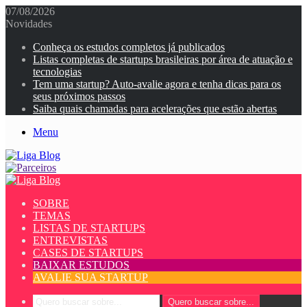
07/08/2026
Novidades
Conheça os estudos completos já publicados
Listas completas de startups brasileiras por área de atuação e
tecnologias
Tem uma startup? Auto-avalie agora e tenha dicas para os
seus próximos passos
Saiba quais chamadas para acelerações que estão abertas
Menu
SOBRE
TEMAS
LISTAS DE STARTUPS
ENTREVISTAS
CASES DE STARTUPS
BAIXAR ESTUDOS
AVALIE SUA STARTUP
Quero buscar sobre...