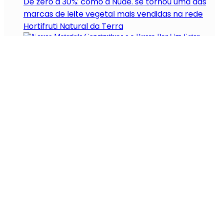
De zero a 30%: como a Nude. se tornou uma das
marcas de leite vegetal mais vendidas na rede
Hortifruti Natural da Terra
Novos Materiais Construtivos e a Busca Por Um
Setor Mais Verde
Zapt Tech investe na tecnologia IPS para gerar
mapas digitais em ambientes fechados
A Evolução das Startups no Setor de Food Techs
(2021-2022)
Entenda como a PYPIV transforma resíduos em
energia e mobilidade proporcionando aos seus
stakeholders economia, sustentabilidade e co-
produto