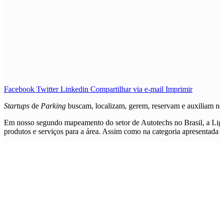
Facebook
Twitter
Linkedin
Compartilhar via e-mail
Imprimir
Startups
de
Parking
buscam, localizam, gerem, reservam e auxiliam 
Em nosso segundo mapeamento do setor de Autotechs no Brasil, a Li
produtos e serviços para a área. Assim como na categoria apresentada 
BI / Data Analytics / Modelagem de Dados
Drones e VANTs
E-hailing / E-sharing
Experiência de Compra e Venda
Ferramentas de Gestão / CRM
Field Services e Gestão de Equipes
Finance & Insurance
Gestão de Frotas
Gestão e Cotação de Fretes / Trucking