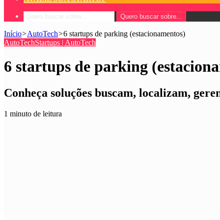
Quero buscar sobre...
Início
>
AutoTech
>
6 startups de parking (estacionamentos)
AutoTech
Startups | AutoTech
6 startups de parking (estacion
Conheça soluções buscam, localizam, gere
1 minuto de leitura