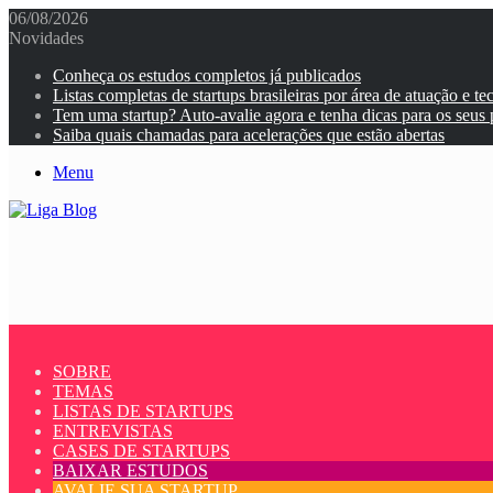
06/08/2026
Novidades
Conheça os estudos completos já publicados
Listas completas de startups brasileiras por área de atuação e te
Tem uma startup? Auto-avalie agora e tenha dicas para os seus
Saiba quais chamadas para acelerações que estão abertas
Menu
SOBRE
TEMAS
LISTAS DE STARTUPS
ENTREVISTAS
CASES DE STARTUPS
BAIXAR ESTUDOS
AVALIE SUA STARTUP