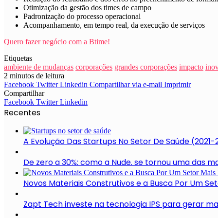
Otimização da gestão dos times de campo
Padronização do processo operacional
Acompanhamento, em tempo real, da execução de serviços
Quero fazer negócio com a Btime!
Etiquetas
ambiente de mudanças
corporações
grandes corporações
impacto
ino
2 minutos de leitura
Facebook
Twitter
Linkedin
Compartilhar via e-mail
Imprimir
Compartilhar
Facebook
Twitter
Linkedin
Recentes
A Evolução Das Startups No Setor De Saúde (2021-
De zero a 30%: como a Nude. se tornou uma das mar
Novos Materiais Construtivos e a Busca Por Um Se
Zapt Tech investe na tecnologia IPS para gerar m