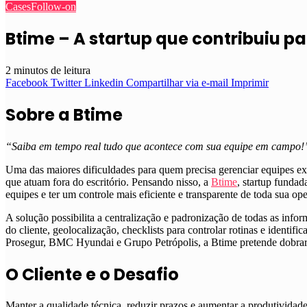
Cases
Follow-on
Btime – A startup que contribuiu 
2 minutos de leitura
Facebook
Twitter
Linkedin
Compartilhar via e-mail
Imprimir
Sobre a Btime
“Saiba em tempo real tudo que acontece com sua equipe em campo!
Uma das maiores dificuldades para quem precisa gerenciar equipes ex
que atuam fora do escritório. Pensando nisso, a
Btime
, startup funda
equipes e ter um controle mais eficiente e transparente de toda sua op
A solução possibilita a centralização e padronização de todas as info
do cliente, geolocalização, checklists para controlar rotinas e identi
Prosegur, BMC Hyundai e Grupo Petrópolis, a Btime pretende dobrar 
O Cliente e o Desafio
Manter a qualidade técnica, reduzir prazos e aumentar a produtivida