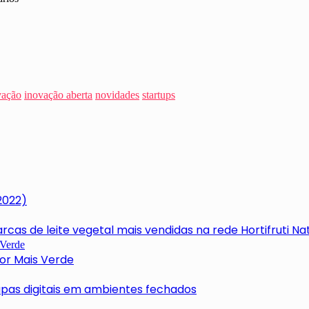
vação
inovação aberta
novidades
startups
2022)
cas de leite vegetal mais vendidas na rede Hortifruti Na
tor Mais Verde
apas digitais em ambientes fechados