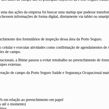
 uma das ações da empresa foi buscar uma startup que pudesse transfor
nchessem informações de forma digital, diretamente via tablet ou smar
nchimento dos formulários de inspeção dessa área da Porto Seguro.
do celular e executar atividades como confirmação de agendamentos de s
ções de campo.
acionais, a Btime passou a evitar retrabalho no preenchimento de formu
ipes externas.
operação de campo da Porto Seguro Saúde e Segurança Ocupacional mais
0% em relação ao preenchimento em papel
s até o momento)
ários