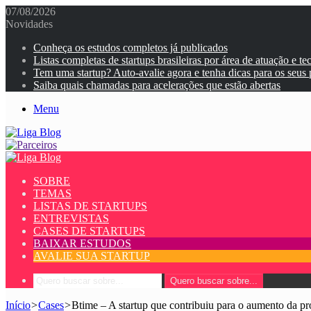
07/08/2026
Novidades
Conheça os estudos completos já publicados
Listas completas de startups brasileiras por área de atuação e te
Tem uma startup? Auto-avalie agora e tenha dicas para os seus
Saiba quais chamadas para acelerações que estão abertas
Menu
SOBRE
TEMAS
LISTAS DE STARTUPS
ENTREVISTAS
CASES DE STARTUPS
BAIXAR ESTUDOS
AVALIE SUA STARTUP
Quero buscar sobre...
Início
>
Cases
>
Btime – A startup que contribuiu para o aumento da p