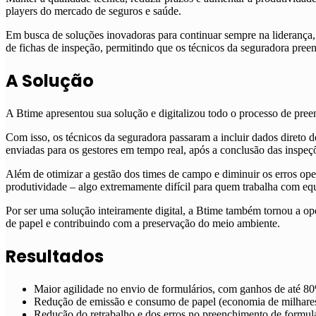
players do mercado de seguros e saúde.
Em busca de soluções inovadoras para continuar sempre na liderança,
de fichas de inspeção, permitindo que os técnicos da seguradora pree
A Solução
A Btime apresentou sua solução e digitalizou todo o processo de pree
Com isso, os técnicos da seguradora passaram a incluir dados direto 
enviadas para os gestores em tempo real, após a conclusão das inspe
Além de otimizar a gestão dos times de campo e diminuir os erros oper
produtividade – algo extremamente difícil para quem trabalha com equ
Por ser uma solução inteiramente digital, a Btime também tornou a 
de papel e contribuindo com a preservação do meio ambiente.
Resultados
Maior agilidade no envio de formulários, com ganhos de até 8
Redução de emissão e consumo de papel (economia de milhare
Redução do retrabalho e dos erros no preenchimento de formul