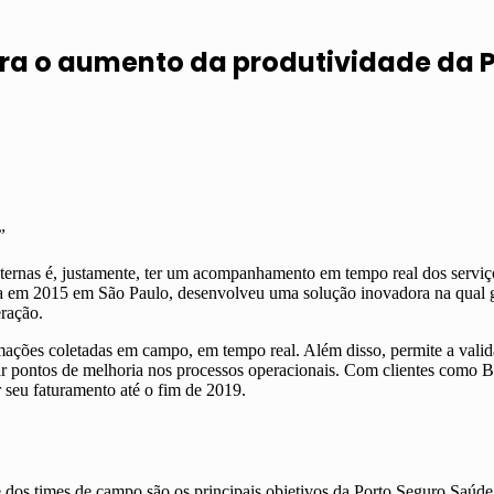
para o aumento da produtividade da 
”
ternas é, justamente, ter um acompanhamento em tempo real dos serviç
da em 2015 em São Paulo, desenvolveu uma solução inovadora na qual 
eração.
rmações coletadas em campo, em tempo real. Além disso, permite a valid
ficar pontos de melhoria nos processos operacionais. Com clientes como 
seu faturamento até o fim de 2019.
de dos times de campo são os principais objetivos da Porto Seguro Saú