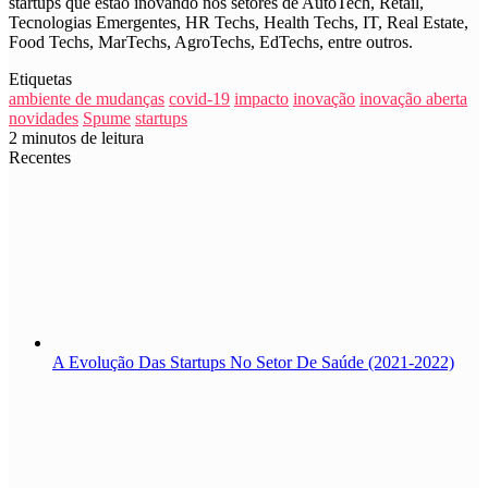
startups que estão inovando nos setores de AutoTech, Retail,
Tecnologias Emergentes, HR Techs, Health Techs, IT, Real Estate,
Food Techs, MarTechs, AgroTechs, EdTechs, entre outros.
Etiquetas
ambiente de mudanças
covid-19
impacto
inovação
inovação aberta
novidades
Spume
startups
2 minutos de leitura
Recentes
A Evolução Das Startups No Setor De Saúde (2021-2022)