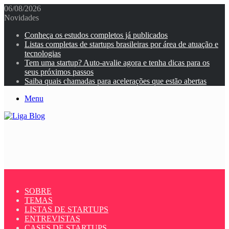
06/08/2026
Novidades
Conheça os estudos completos já publicados
Listas completas de startups brasileiras por área de atuação e
tecnologias
Tem uma startup? Auto-avalie agora e tenha dicas para os
seus próximos passos
Saiba quais chamadas para acelerações que estão abertas
Menu
SOBRE
TEMAS
LISTAS DE STARTUPS
ENTREVISTAS
CASES DE STARTUPS