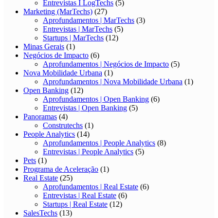
Entrevistas I LogTechs
(5)
Marketing (MarTechs)
(27)
Aprofundamentos | MarTechs
(3)
Entrevistas | MarTechs
(5)
Startups | MarTechs
(12)
Minas Gerais
(1)
Negócios de Impacto
(6)
Aprofundamentos | Negócios de Impacto
(5)
Nova Mobilidade Urbana
(1)
Aprofundamentos | Nova Mobilidade Urbana
(1)
Open Banking
(12)
Aprofundamentos | Open Banking
(6)
Entrevistas | Open Banking
(5)
Panoramas
(4)
Construtechs
(1)
People Analytics
(14)
Aprofundamentos | People Analytics
(8)
Entrevistas | People Analytics
(5)
Pets
(1)
Programa de Aceleração
(1)
Real Estate
(25)
Aprofundamentos | Real Estate
(6)
Entrevistas | Real Estate
(6)
Startups | Real Estate
(12)
SalesTechs
(13)