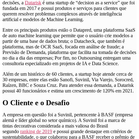
decisões, a
Datarisk
é uma startup de “decision as a service” que foi
fundada em 2017 e possui produtos e serviços para clientes que
querem resolver problemas complexos através de inteligência
artificial e modelos de Machine Learning.
Entre os principais produtos estão o Datapred, uma plataforma SaaS
de auto machine learning que permite que o usuário crie modelos a
partir de uma base de dados bruta; o Datacheck, que também é
plataforma, mas de OCR SaaS, focada em análise de fraude; a
Previsão de Demanda, plataforma que facilita na tomada de decisões
no dia a dia das empresas; Por fim, no Outsoursing entregam uma
consultoria especializado em projetos de IA e Data Science.
Além de um histórico de 60 clientes, a startup hoje atende cerca de
30 empresas, entre elas estão Sanofi, Suvinil, Via Varejo, Sorocred,
Raízen, BBC e Souza Cruz. Para atender essa demanda, a Datarisk
possui 40 funcionários e estima um crescimento de 120% em 2021.
O Cliente e o Desafio
A empresa em questão foi a Suvinil, pertencente à BASF (empresa
alemã e líder global no setor químico). A Suvinil foi a marca de
tintas decorativas considerada a mais valiosa do Brasil
segundo
ranking de 2019
e possui grande destaque em critérios de
sustentabilidade, o que colaborou para a BASF receber o prêmio de