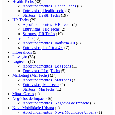
Health Techs
(32)
Aprofundamentos | Health Techs
(6)
Entrevistas | Health Techs
(3)
Startups | Health Techs
(19)
HR Techs
(29)
Aprofundamentos | HR Techs
(5)
Entrevistas | HR Techs
(2)
Startups | HR Techs
(19)
Indústria 4.0
(17)
Aprofundamentos | Indústria 4.0
(8)
Entrevistas | Indústria 4.0
(7)
Infográficos
(5)
Inovação
(68)
Logtechs
(17)
Aprofundamentos | LogTechs
(11)
Entrevistas I LogTechs
(5)
Marketing (MarTechs)
(27)
Aprofundamentos | MarTechs
(3)
Entrevistas | MarTechs
(5)
Startups | MarTechs
(12)
Minas Gerais
(1)
Negócios de Impacto
(6)
Aprofundamentos | Negócios de Impacto
(5)
Nova Mobilidade Urbana
(1)
Aprofundamentos | Nova Mobilidade Urbana
(1)