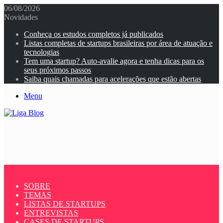
06/08/2026
Novidades
Conheça os estudos completos já publicados
Listas completas de startups brasileiras por área de atuação e
tecnologias
Tem uma startup? Auto-avalie agora e tenha dicas para os
seus próximos passos
Saiba quais chamadas para acelerações que estão abertas
Menu
SOBRE
TEMAS
LISTAS DE STARTUPS
ENTREVISTAS
CASES DE STARTUPS