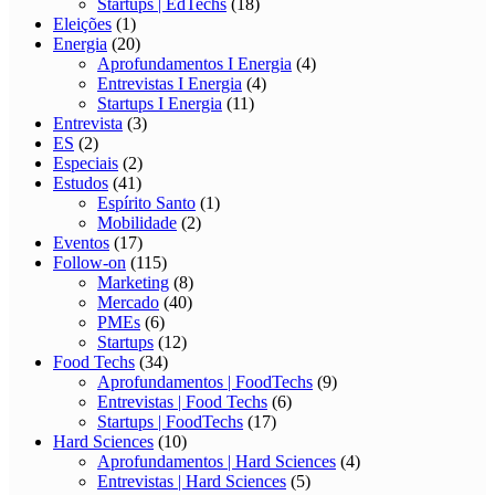
Startups | EdTechs
(18)
Eleições
(1)
Energia
(20)
Aprofundamentos I Energia
(4)
Entrevistas I Energia
(4)
Startups I Energia
(11)
Entrevista
(3)
ES
(2)
Especiais
(2)
Estudos
(41)
Espírito Santo
(1)
Mobilidade
(2)
Eventos
(17)
Follow-on
(115)
Marketing
(8)
Mercado
(40)
PMEs
(6)
Startups
(12)
Food Techs
(34)
Aprofundamentos | FoodTechs
(9)
Entrevistas | Food Techs
(6)
Startups | FoodTechs
(17)
Hard Sciences
(10)
Aprofundamentos | Hard Sciences
(4)
Entrevistas | Hard Sciences
(5)