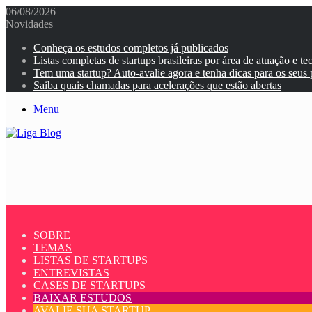
06/08/2026
Novidades
Conheça os estudos completos já publicados
Listas completas de startups brasileiras por área de atuação e te
Tem uma startup? Auto-avalie agora e tenha dicas para os seus
Saiba quais chamadas para acelerações que estão abertas
Menu
SOBRE
TEMAS
LISTAS DE STARTUPS
ENTREVISTAS
CASES DE STARTUPS
BAIXAR ESTUDOS
AVALIE SUA STARTUP