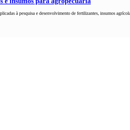
tes e insumos para agropecuária
aplicadas à pesquisa e desenvolvimento de fertilizantes, insumos agríco
e para agropecuária
uções aplicadas ao conceito farm-to-table, ou seja, que conecta a prod