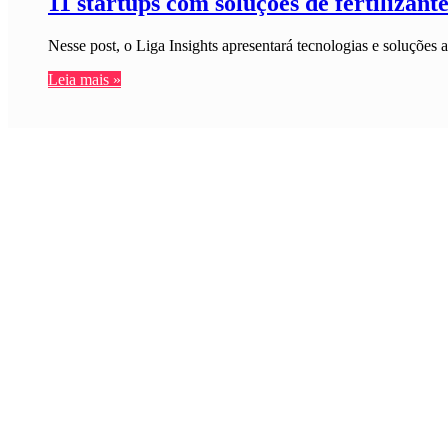
11 startups com soluções de fertilizan
Nesse post, o Liga Insights apresentará tecnologias e soluções 
Leia mais »
Thomas Aoki
0
11 startups com soluções farm-to-tabl
Nesse post, o Liga Insights apresentará startups que trazem sol