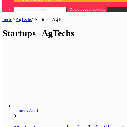
Quero buscar sobre...
Início
>
AgTechs
>
Startups | AgTechs
Startups | AgTechs
Thomas Aoki
0