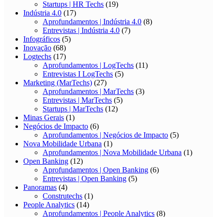
Startups | HR Techs
(19)
Indústria 4.0
(17)
Aprofundamentos | Indústria 4.0
(8)
Entrevistas | Indústria 4.0
(7)
Infográficos
(5)
Inovação
(68)
Logtechs
(17)
Aprofundamentos | LogTechs
(11)
Entrevistas I LogTechs
(5)
Marketing (MarTechs)
(27)
Aprofundamentos | MarTechs
(3)
Entrevistas | MarTechs
(5)
Startups | MarTechs
(12)
Minas Gerais
(1)
Negócios de Impacto
(6)
Aprofundamentos | Negócios de Impacto
(5)
Nova Mobilidade Urbana
(1)
Aprofundamentos | Nova Mobilidade Urbana
(1)
Open Banking
(12)
Aprofundamentos | Open Banking
(6)
Entrevistas | Open Banking
(5)
Panoramas
(4)
Construtechs
(1)
People Analytics
(14)
Aprofundamentos | People Analytics
(8)