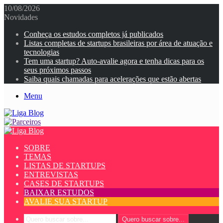
10/08/2026
Novidades
Conheça os estudos completos já publicados
Listas completas de startups brasileiras por área de atuação e
tecnologias
Tem uma startup? Auto-avalie agora e tenha dicas para os
seus próximos passos
Saiba quais chamadas para acelerações que estão abertas
Menu
SOBRE
TEMAS
LISTAS DE STARTUPS
ENTREVISTAS
CASES DE STARTUPS
BAIXAR ESTUDOS
AVALIE SUA STARTUP
Quero buscar sobre...