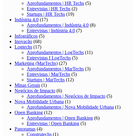
Aprofundamentos | HR Techs
(5)
Entrevistas | HR Techs
(2)
Startups | HR Techs
(19)
Indústria 4.0
(17)
Aprofundamentos | Indústria 4.0
(8)
Entrevistas | Indústria 4.0
(7)
Infográficos
(5)
Inovação
(68)
Logtechs
(17)
Aprofundamentos | LogTechs
(11)
Entrevistas I LogTechs
(5)
Marketing (MarTechs)
(27)
Aprofundamentos | MarTechs
(3)
Entrevistas | MarTechs
(5)
Startups | MarTechs
(12)
Minas Gerais
(1)
Negócios de Impacto
(6)
Aprofundamentos | Negócios de Impacto
(5)
Nova Mobilidade Urbana
(1)
Aprofundamentos | Nova Mobilidade Urbana
(1)
Open Banking
(12)
Aprofundamentos | Open Banking
(6)
Entrevistas | Open Banking
(5)
Panoramas
(4)
Construtechs
(1)