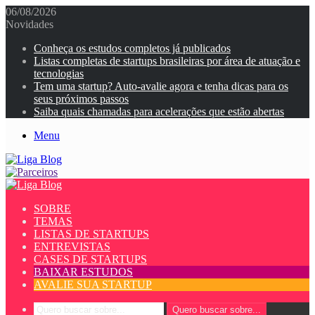
06/08/2026
Novidades
Conheça os estudos completos já publicados
Listas completas de startups brasileiras por área de atuação e
tecnologias
Tem uma startup? Auto-avalie agora e tenha dicas para os
seus próximos passos
Saiba quais chamadas para acelerações que estão abertas
Menu
SOBRE
TEMAS
LISTAS DE STARTUPS
ENTREVISTAS
CASES DE STARTUPS
BAIXAR ESTUDOS
AVALIE SUA STARTUP
Quero buscar sobre...