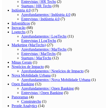
Nova Mobilidade Urbana
(1)
Aprofundamentos | Nova Mobilidade Urbana
(1)
Open Banking
(12)
Aprofundamentos | Open Banking
(6)
Entrevistas | Open Banking
(5)
Panoramas
(4)
Construtechs
(1)
People Analytics
(14)
Aprofundamentos | People Analytics
(8)
Entrevistas | People Analytics
(5)
Pets
(1)
Programa de Aceleração
(1)
Real Estate
(25)
Aprofundamentos | Real Estate
(6)
Entrevistas | Real Estate
(6)
Startups | Real Estate
(12)
SalesTechs
(13)
— Aprofundamentos | SalesTechs
(4)
— Entrevistas | SalesTechs
(2)
Startups I SalesTechs
(7)
Sports Techs
(22)
Aprofundamentos | Sports Techs
(5)
Entrevistas | Sports Techs
(4)
Startups | Sports Techs
(12)
Tecnologias Emergentes
(16)