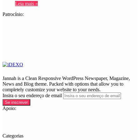
completely customize your website to your needs.
Insira o seu endereço de email
Apoio:
Categorias
AgTechs
(33)
Aprofundamentos | AgTechs
(9)
Entrevistas | AgTechs
(5)
Startups | AgTechs
(18)
Artigos
(24)
AutoTech
(22)
Startups | AutoTech
(20)
Cases
(36)
Conexão
(2)
Customer Experience
(17)
Aprofundamentos | Customer Experience
(10)
Entrevistas | Customer Experience
(5)
Deep Techs
(9)
Aprofundamentos | Deep Techs
(4)
Entrevistas | Deep Techs
(4)
EdTechs
(34)