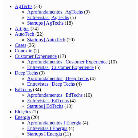
Aprofundamentos | EdTechs
(10)
Entrevistas | EdTechs
(4)
Startups | EdTechs
(18)
Eleições
(1)
Energia
(20)
Aprofundamentos I Energia
(4)
Entrevistas I Energia
(4)
Startups I Energia
(11)
Entrevista
(3)
ES
(2)
Especiais
(2)
Estudos
(41)
Espírito Santo
(1)
Mobilidade
(2)
Eventos
(17)
Follow-on
(115)
Marketing
(8)
Mercado
(40)
PMEs
(6)
Startups
(12)
Food Techs
(34)
Aprofundamentos | FoodTechs
(9)
Entrevistas | Food Techs
(6)
Startups | FoodTechs
(17)
Hard Sciences
(10)