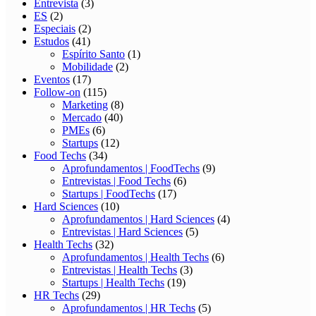
Aprofundamentos | Hard Sciences
(4)
Entrevistas | Hard Sciences
(5)
Health Techs
(32)
Aprofundamentos | Health Techs
(6)
Entrevistas | Health Techs
(3)
Startups | Health Techs
(19)
HR Techs
(29)
Aprofundamentos | HR Techs
(5)
Entrevistas | HR Techs
(2)
Startups | HR Techs
(19)
Indústria 4.0
(17)
Aprofundamentos | Indústria 4.0
(8)
Entrevistas | Indústria 4.0
(7)
Infográficos
(5)
Inovação
(68)
Logtechs
(17)
Aprofundamentos | LogTechs
(11)
Entrevistas I LogTechs
(5)
Marketing (MarTechs)
(27)
Aprofundamentos | MarTechs
(3)
Entrevistas | MarTechs
(5)
Startups | MarTechs
(12)
Minas Gerais
(1)
Negócios de Impacto
(6)
Aprofundamentos | Negócios de Impacto
(5)