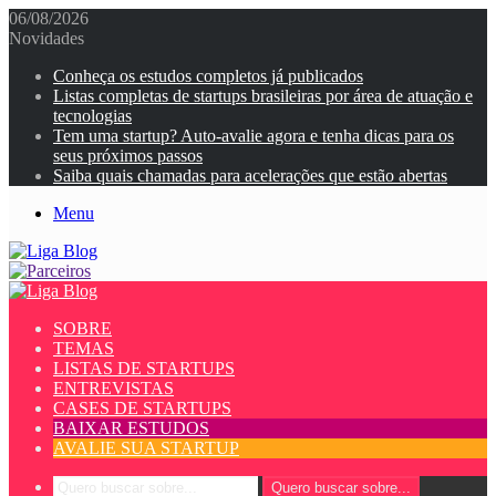
06/08/2026
Novidades
Conheça os estudos completos já publicados
Listas completas de startups brasileiras por área de atuação e
tecnologias
Tem uma startup? Auto-avalie agora e tenha dicas para os
seus próximos passos
Saiba quais chamadas para acelerações que estão abertas
Menu
SOBRE
TEMAS
LISTAS DE STARTUPS
ENTREVISTAS
CASES DE STARTUPS
BAIXAR ESTUDOS
AVALIE SUA STARTUP
Quero buscar sobre...