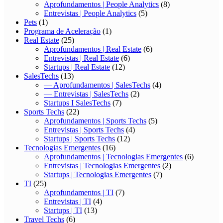
Aprofundamentos | Tecnologias Emergentes
(6)
Entrevistas | Tecnologias Emergentes
(2)
Startups | Tecnologias Emergentes
(7)
TI
(25)
Aprofundamentos | TI
(7)
Entrevistas | TI
(4)
Startups | TI
(13)
Travel Techs
(6)
Aprofundamentos | Travel Techs
(4)
Entrevistas | Travel Techs
(2)
Turismo
(1)
Uncategorized
(1)
Varejo
(27)
Aprofundamentos | Varejo
(9)
Entrevistas | Varejo
(3)
Startups | Varejo
(13)
Vendas
(1)
© Copyright 2026, Todos os direitos reservados |
Liga Ventures
✉
insights@liga.ventures
Facebook
Twitter
Linkedin
YouTube