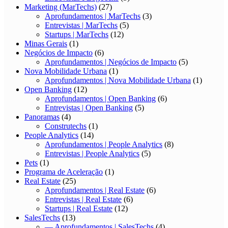
Marketing (MarTechs)
(27)
Aprofundamentos | MarTechs
(3)
Entrevistas | MarTechs
(5)
Startups | MarTechs
(12)
Minas Gerais
(1)
Negócios de Impacto
(6)
Aprofundamentos | Negócios de Impacto
(5)
Nova Mobilidade Urbana
(1)
Aprofundamentos | Nova Mobilidade Urbana
(1)
Open Banking
(12)
Aprofundamentos | Open Banking
(6)
Entrevistas | Open Banking
(5)
Panoramas
(4)
Construtechs
(1)
People Analytics
(14)
Aprofundamentos | People Analytics
(8)
Entrevistas | People Analytics
(5)
Pets
(1)
Programa de Aceleração
(1)
Real Estate
(25)
Aprofundamentos | Real Estate
(6)
Entrevistas | Real Estate
(6)
Startups | Real Estate
(12)
SalesTechs
(13)
— Aprofundamentos | SalesTechs
(4)