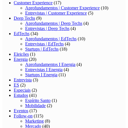
Customer Experience
(17)
Aprofundamentos | Customer Experience
(10)
Entrevistas | Customer Experience
(5)
Deep Techs
(9)
Aprofundamentos | Deep Techs
(4)
Entrevistas | Deep Techs
(4)
EdTechs
(34)
Aprofundamentos | EdTechs
(10)
Entrevistas | EdTechs
(4)
Startups | EdTechs
(18)
Eleições
(1)
Energia
(20)
Aprofundamentos I Energia
(4)
Entrevistas I Energia
(4)
Startups I Energia
(11)
Entrevista
(3)
ES
(2)
Especiais
(2)
Estudos
(41)
Espírito Santo
(1)
Mobilidade
(2)
Eventos
(17)
Follow-on
(115)
Marketing
(8)
Mercado
(40)