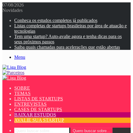
07/08/2026
Novidades
Conheça os estudos completos já publicados
Listas completas de startups brasileiras por área de atuação e
tecnologias
Tem uma startup? Auto-avalie agora e tenha dicas para os
seus próximos passos
Saiba quais chamadas para acelerações que estão abertas
Menu
SOBRE
TEMAS
LISTAS DE STARTUPS
ENTREVISTAS
CASES DE STARTUPS
BAIXAR ESTUDOS
AVALIE SUA STARTUP
Quero buscar sobre...