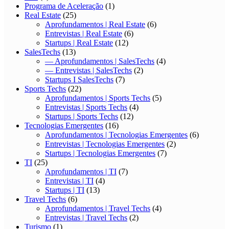
Programa de Aceleração
(1)
Real Estate
(25)
Aprofundamentos | Real Estate
(6)
Entrevistas | Real Estate
(6)
Startups | Real Estate
(12)
SalesTechs
(13)
— Aprofundamentos | SalesTechs
(4)
— Entrevistas | SalesTechs
(2)
Startups I SalesTechs
(7)
Sports Techs
(22)
Aprofundamentos | Sports Techs
(5)
Entrevistas | Sports Techs
(4)
Startups | Sports Techs
(12)
Tecnologias Emergentes
(16)
Aprofundamentos | Tecnologias Emergentes
(6)
Entrevistas | Tecnologias Emergentes
(2)
Startups | Tecnologias Emergentes
(7)
TI
(25)
Aprofundamentos | TI
(7)
Entrevistas | TI
(4)
Startups | TI
(13)
Travel Techs
(6)
Aprofundamentos | Travel Techs
(4)
Entrevistas | Travel Techs
(2)
Turismo
(1)