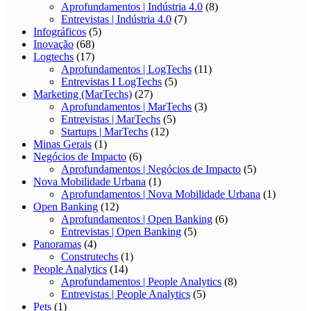
Aprofundamentos | Indústria 4.0
(8)
Entrevistas | Indústria 4.0
(7)
Infográficos
(5)
Inovação
(68)
Logtechs
(17)
Aprofundamentos | LogTechs
(11)
Entrevistas I LogTechs
(5)
Marketing (MarTechs)
(27)
Aprofundamentos | MarTechs
(3)
Entrevistas | MarTechs
(5)
Startups | MarTechs
(12)
Minas Gerais
(1)
Negócios de Impacto
(6)
Aprofundamentos | Negócios de Impacto
(5)
Nova Mobilidade Urbana
(1)
Aprofundamentos | Nova Mobilidade Urbana
(1)
Open Banking
(12)
Aprofundamentos | Open Banking
(6)
Entrevistas | Open Banking
(5)
Panoramas
(4)
Construtechs
(1)
People Analytics
(14)
Aprofundamentos | People Analytics
(8)
Entrevistas | People Analytics
(5)
Pets
(1)