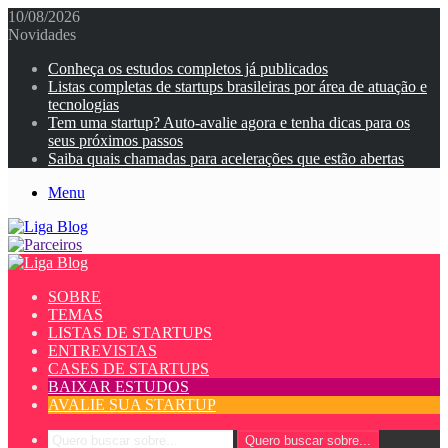
10/08/2026
Novidades
Conheça os estudos completos já publicados
Listas completas de startups brasileiras por área de atuação e
tecnologias
Tem uma startup? Auto-avalie agora e tenha dicas para os
seus próximos passos
Saiba quais chamadas para acelerações que estão abertas
Menu
SOBRE
TEMAS
LISTAS DE STARTUPS
ENTREVISTAS
CASES DE STARTUPS
BAIXAR ESTUDOS
AVALIE SUA STARTUP
Quero buscar sobre...