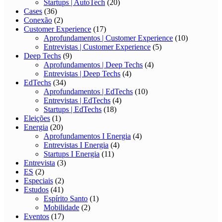
Startups | AutoTech
(20)
Cases
(36)
Conexão
(2)
Customer Experience
(17)
Aprofundamentos | Customer Experience
(10)
Entrevistas | Customer Experience
(5)
Deep Techs
(9)
Aprofundamentos | Deep Techs
(4)
Entrevistas | Deep Techs
(4)
EdTechs
(34)
Aprofundamentos | EdTechs
(10)
Entrevistas | EdTechs
(4)
Startups | EdTechs
(18)
Eleições
(1)
Energia
(20)
Aprofundamentos I Energia
(4)
Entrevistas I Energia
(4)
Startups I Energia
(11)
Entrevista
(3)
ES
(2)
Especiais
(2)
Estudos
(41)
Espírito Santo
(1)
Mobilidade
(2)
Eventos
(17)