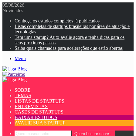
05/08/2026
Novidades
Conheça os estudos completos já publicados
Listas completas de startups brasileiras por área de atuação e
tecnologias
Tem uma startup? Auto-avalie agora e tenha dicas para os
seus próximos passos
Saiba quais chamadas para acelerações que estão abertas
Menu
SOBRE
TEMAS
LISTAS DE STARTUPS
ENTREVISTAS
CASES DE STARTUPS
BAIXAR ESTUDOS
AVALIE SUA STARTUP
Quero buscar sobre...