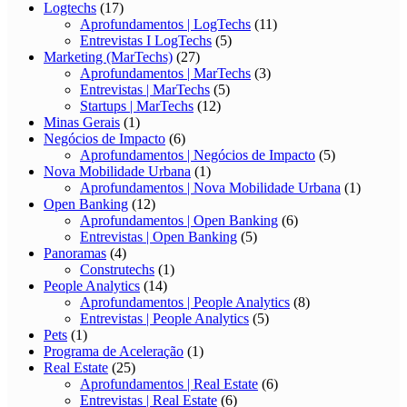
Logtechs
(17)
Aprofundamentos | LogTechs
(11)
Entrevistas I LogTechs
(5)
Marketing (MarTechs)
(27)
Aprofundamentos | MarTechs
(3)
Entrevistas | MarTechs
(5)
Startups | MarTechs
(12)
Minas Gerais
(1)
Negócios de Impacto
(6)
Aprofundamentos | Negócios de Impacto
(5)
Nova Mobilidade Urbana
(1)
Aprofundamentos | Nova Mobilidade Urbana
(1)
Open Banking
(12)
Aprofundamentos | Open Banking
(6)
Entrevistas | Open Banking
(5)
Panoramas
(4)
Construtechs
(1)
People Analytics
(14)
Aprofundamentos | People Analytics
(8)
Entrevistas | People Analytics
(5)
Pets
(1)
Programa de Aceleração
(1)
Real Estate
(25)
Aprofundamentos | Real Estate
(6)
Entrevistas | Real Estate
(6)