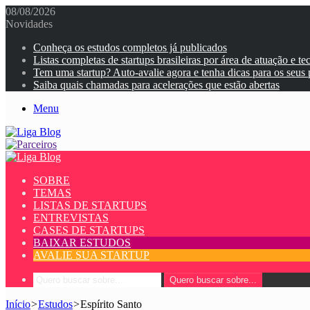
08/08/2026
Novidades
Conheça os estudos completos já publicados
Listas completas de startups brasileiras por área de atuação e te
Tem uma startup? Auto-avalie agora e tenha dicas para os seus
Saiba quais chamadas para acelerações que estão abertas
Menu
SOBRE
TEMAS
LISTAS DE STARTUPS
ENTREVISTAS
CASES DE STARTUPS
BAIXAR ESTUDOS
AVALIE SUA STARTUP
Quero buscar sobre...
Início
>
Estudos
>
Espírito Santo