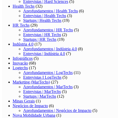
Entrevistas | Hard Sciences
(5)
Health Techs
(32)
Aprofundamentos | Health Techs
(6)
Entrevistas | Health Techs
(3)
Startups | Health Techs
(19)
HR Techs
(29)
Aprofundamentos | HR Techs
(5)
Entrevistas | HR Techs
(2)
Startups | HR Techs
(19)
Indústria 4.0
(17)
Aprofundamentos | Indústria 4.0
(8)
Entrevistas | Indústria 4.0
(7)
Infográficos
(5)
Inovação
(68)
Logtechs
(17)
Aprofundamentos | LogTechs
(11)
Entrevistas I LogTechs
(5)
Marketing (MarTechs)
(27)
Aprofundamentos | MarTechs
(3)
Entrevistas | MarTechs
(5)
Startups | MarTechs
(12)
Minas Gerais
(1)
Negócios de Impacto
(6)
Aprofundamentos | Negócios de Impacto
(5)
Nova Mobilidade Urbana
(1)