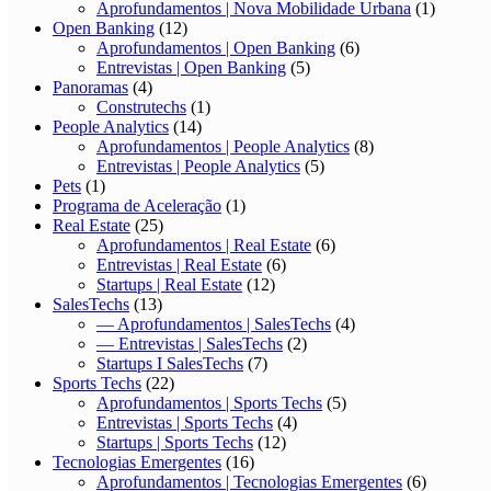
Aprofundamentos | Nova Mobilidade Urbana
(1)
Open Banking
(12)
Aprofundamentos | Open Banking
(6)
Entrevistas | Open Banking
(5)
Panoramas
(4)
Construtechs
(1)
People Analytics
(14)
Aprofundamentos | People Analytics
(8)
Entrevistas | People Analytics
(5)
Pets
(1)
Programa de Aceleração
(1)
Real Estate
(25)
Aprofundamentos | Real Estate
(6)
Entrevistas | Real Estate
(6)
Startups | Real Estate
(12)
SalesTechs
(13)
— Aprofundamentos | SalesTechs
(4)
— Entrevistas | SalesTechs
(2)
Startups I SalesTechs
(7)
Sports Techs
(22)
Aprofundamentos | Sports Techs
(5)
Entrevistas | Sports Techs
(4)
Startups | Sports Techs
(12)
Tecnologias Emergentes
(16)
Aprofundamentos | Tecnologias Emergentes
(6)