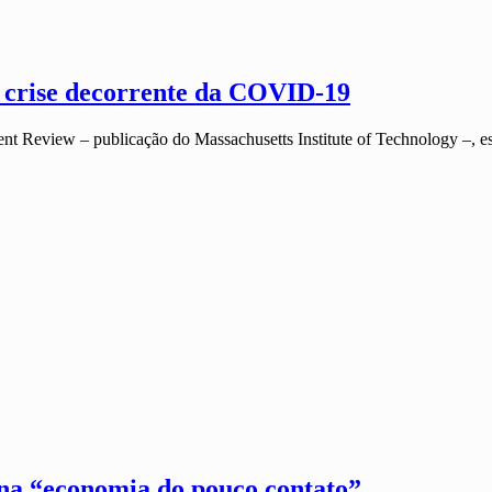
 à crise decorrente da COVID-19
 Review – publicação do Massachusetts Institute of Technology –, e
 na “economia do pouco contato”