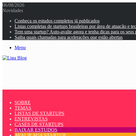
06/08/2026
Novidades
Conheça os estudos completos já publicados
Listas completas de startups brasileiras por área de atuação e te
Tem uma startup? Auto-avalie agora e tenha dicas para os seus
Saiba quais chamadas para acelerações que estão abertas
Menu
SOBRE
TEMAS
LISTAS DE STARTUPS
ENTREVISTAS
CASES DE STARTUPS
BAIXAR ESTUDOS
AVALIE SUA STARTUP