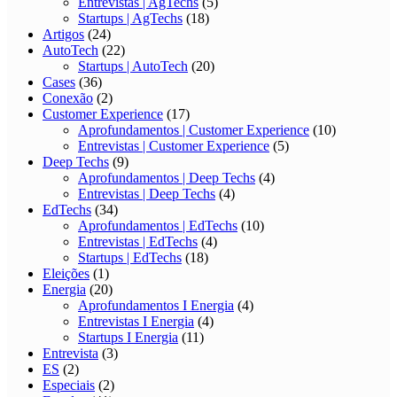
Entrevistas | AgTechs
(5)
Startups | AgTechs
(18)
Artigos
(24)
AutoTech
(22)
Startups | AutoTech
(20)
Cases
(36)
Conexão
(2)
Customer Experience
(17)
Aprofundamentos | Customer Experience
(10)
Entrevistas | Customer Experience
(5)
Deep Techs
(9)
Aprofundamentos | Deep Techs
(4)
Entrevistas | Deep Techs
(4)
EdTechs
(34)
Aprofundamentos | EdTechs
(10)
Entrevistas | EdTechs
(4)
Startups | EdTechs
(18)
Eleições
(1)
Energia
(20)
Aprofundamentos I Energia
(4)
Entrevistas I Energia
(4)
Startups I Energia
(11)
Entrevista
(3)
ES
(2)
Especiais
(2)