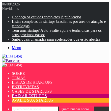
06/08/2026
Novidades
Conheça os estudos completos já publicados
Listas completas de startups brasileiras por área de atuação e
tecnologias
Tem uma startup? Auto-avalie agora e tenha dicas para os
seus próximos passos
Saiba quais chamadas para acelerações que estão abertas
Menu
SOBRE
TEMAS
LISTAS DE STARTUPS
ENTREVISTAS
CASES DE STARTUPS
BAIXAR ESTUDOS
AVALIE SUA STARTUP
Quero buscar sobre...