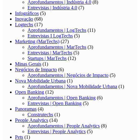
Aprofundamentos | Indústria 4.0
(8)
Entrevistas | Indústria 4.0
(7)
Infográficos
(5)
Inovação
(68)
Logtechs
(17)
Aprofundamentos | LogTechs
(11)
Entrevistas I LogTechs
(5)
Marketing (MarTechs)
(27)
Aprofundamentos | MarTechs
(3)
Entrevistas | MarTechs
(5)
Startups | MarTechs
(12)
Minas Gerais
(1)
Negócios de Impacto
(6)
Aprofundamentos | Negócios de Impacto
(5)
Nova Mobilidade Urbana
(1)
Aprofundamentos | Nova Mobilidade Urbana
(1)
Open Banking
(12)
Aprofundamentos | Open Banking
(6)
Entrevistas | Open Banking
(5)
Panoramas
(4)
Construtechs
(1)
People Analytics
(14)
Aprofundamentos | People Analytics
(8)
Entrevistas | People Analytics
(5)
Pets
(1)