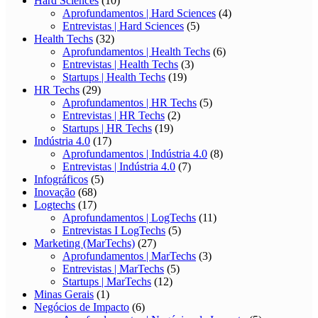
Hard Sciences
(10)
Aprofundamentos | Hard Sciences
(4)
Entrevistas | Hard Sciences
(5)
Health Techs
(32)
Aprofundamentos | Health Techs
(6)
Entrevistas | Health Techs
(3)
Startups | Health Techs
(19)
HR Techs
(29)
Aprofundamentos | HR Techs
(5)
Entrevistas | HR Techs
(2)
Startups | HR Techs
(19)
Indústria 4.0
(17)
Aprofundamentos | Indústria 4.0
(8)
Entrevistas | Indústria 4.0
(7)
Infográficos
(5)
Inovação
(68)
Logtechs
(17)
Aprofundamentos | LogTechs
(11)
Entrevistas I LogTechs
(5)
Marketing (MarTechs)
(27)
Aprofundamentos | MarTechs
(3)
Entrevistas | MarTechs
(5)
Startups | MarTechs
(12)
Minas Gerais
(1)
Negócios de Impacto
(6)