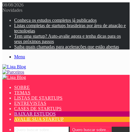
08/08/2026
Novidades
Conheça os estudos completos já publicados
Listas completas de startups brasileiras por área de atuação e
tecnologias
Tem uma startup? Auto-avalie agora e tenha dicas para os
seus próximos passos
Saiba quais chamadas para acelerações que estão abertas
Menu
SOBRE
TEMAS
LISTAS DE STARTUPS
ENTREVISTAS
CASES DE STARTUPS
BAIXAR ESTUDOS
AVALIE SUA STARTUP
Quero buscar sobre...