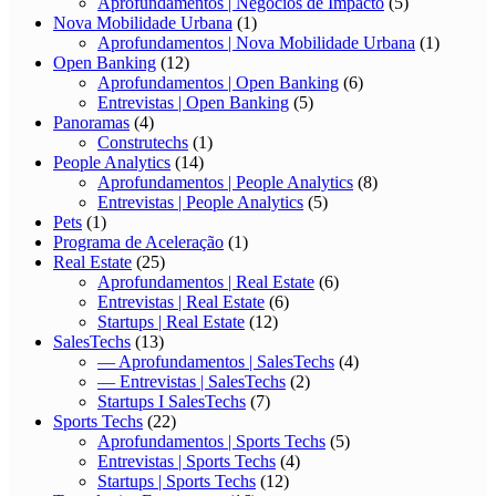
Aprofundamentos | Negócios de Impacto
(5)
Nova Mobilidade Urbana
(1)
Aprofundamentos | Nova Mobilidade Urbana
(1)
Open Banking
(12)
Aprofundamentos | Open Banking
(6)
Entrevistas | Open Banking
(5)
Panoramas
(4)
Construtechs
(1)
People Analytics
(14)
Aprofundamentos | People Analytics
(8)
Entrevistas | People Analytics
(5)
Pets
(1)
Programa de Aceleração
(1)
Real Estate
(25)
Aprofundamentos | Real Estate
(6)
Entrevistas | Real Estate
(6)
Startups | Real Estate
(12)
SalesTechs
(13)
— Aprofundamentos | SalesTechs
(4)
— Entrevistas | SalesTechs
(2)
Startups I SalesTechs
(7)
Sports Techs
(22)
Aprofundamentos | Sports Techs
(5)
Entrevistas | Sports Techs
(4)
Startups | Sports Techs
(12)