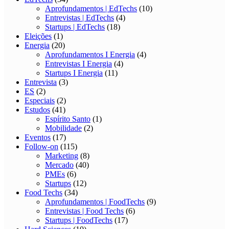
Aprofundamentos | EdTechs
(10)
Entrevistas | EdTechs
(4)
Startups | EdTechs
(18)
Eleições
(1)
Energia
(20)
Aprofundamentos I Energia
(4)
Entrevistas I Energia
(4)
Startups I Energia
(11)
Entrevista
(3)
ES
(2)
Especiais
(2)
Estudos
(41)
Espírito Santo
(1)
Mobilidade
(2)
Eventos
(17)
Follow-on
(115)
Marketing
(8)
Mercado
(40)
PMEs
(6)
Startups
(12)
Food Techs
(34)
Aprofundamentos | FoodTechs
(9)
Entrevistas | Food Techs
(6)
Startups | FoodTechs
(17)