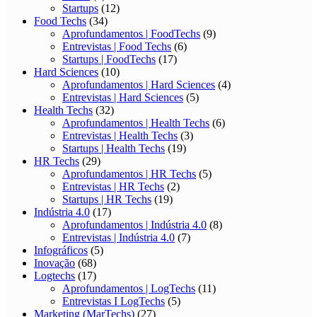
Startups
(12)
Food Techs
(34)
Aprofundamentos | FoodTechs
(9)
Entrevistas | Food Techs
(6)
Startups | FoodTechs
(17)
Hard Sciences
(10)
Aprofundamentos | Hard Sciences
(4)
Entrevistas | Hard Sciences
(5)
Health Techs
(32)
Aprofundamentos | Health Techs
(6)
Entrevistas | Health Techs
(3)
Startups | Health Techs
(19)
HR Techs
(29)
Aprofundamentos | HR Techs
(5)
Entrevistas | HR Techs
(2)
Startups | HR Techs
(19)
Indústria 4.0
(17)
Aprofundamentos | Indústria 4.0
(8)
Entrevistas | Indústria 4.0
(7)
Infográficos
(5)
Inovação
(68)
Logtechs
(17)
Aprofundamentos | LogTechs
(11)
Entrevistas I LogTechs
(5)
Marketing (MarTechs)
(27)