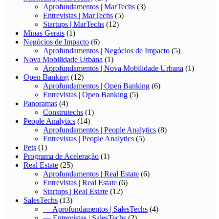
Aprofundamentos | MarTechs
(3)
Entrevistas | MarTechs
(5)
Startups | MarTechs
(12)
Minas Gerais
(1)
Negócios de Impacto
(6)
Aprofundamentos | Negócios de Impacto
(5)
Nova Mobilidade Urbana
(1)
Aprofundamentos | Nova Mobilidade Urbana
(1)
Open Banking
(12)
Aprofundamentos | Open Banking
(6)
Entrevistas | Open Banking
(5)
Panoramas
(4)
Construtechs
(1)
People Analytics
(14)
Aprofundamentos | People Analytics
(8)
Entrevistas | People Analytics
(5)
Pets
(1)
Programa de Aceleração
(1)
Real Estate
(25)
Aprofundamentos | Real Estate
(6)
Entrevistas | Real Estate
(6)
Startups | Real Estate
(12)
SalesTechs
(13)
— Aprofundamentos | SalesTechs
(4)
— Entrevistas | SalesTechs
(2)