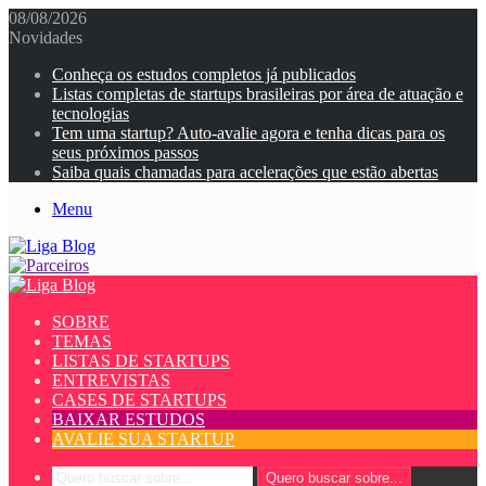
08/08/2026
Novidades
Conheça os estudos completos já publicados
Listas completas de startups brasileiras por área de atuação e
tecnologias
Tem uma startup? Auto-avalie agora e tenha dicas para os
seus próximos passos
Saiba quais chamadas para acelerações que estão abertas
Menu
SOBRE
TEMAS
LISTAS DE STARTUPS
ENTREVISTAS
CASES DE STARTUPS
BAIXAR ESTUDOS
AVALIE SUA STARTUP
Quero buscar sobre...