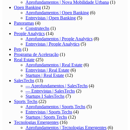
Aprofundamentos | Nova Mobilidade Urbana
(1)
Open Banking
(12)
Aprofundamentos | Open Banking
(6)
Entrevistas | Open Banking
(5)
Panoramas
(4)
Construtechs
(1)
People Analytics
(14)
Aprofundamentos | People Analytics
(8)
Entrevistas | People Analytics
(5)
Pets
(1)
Programa de Aceleração
(1)
Real Estate
(25)
Aprofundamentos | Real Estate
(6)
Entrevistas | Real Estate
(6)
Startups | Real Estate
(12)
SalesTechs
(13)
— Aprofundamentos | SalesTechs
(4)
— Entrevistas | SalesTechs
(2)
Startups I SalesTechs
(7)
Sports Techs
(22)
Aprofundamentos | Sports Techs
(5)
Entrevistas | Sports Techs
(4)
Startups | Sports Techs
(12)
Tecnologias Emergentes
(16)
Aprofundamentos | Tecnologias Emergentes
(6)