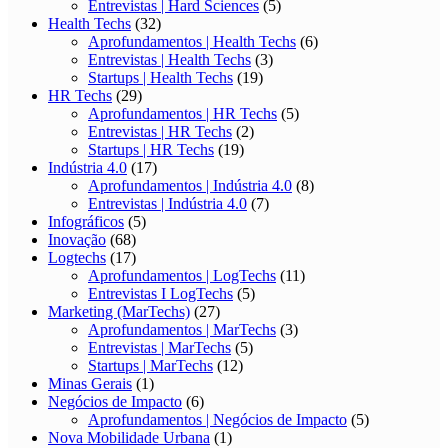
Entrevistas | Hard Sciences
(5)
Health Techs
(32)
Aprofundamentos | Health Techs
(6)
Entrevistas | Health Techs
(3)
Startups | Health Techs
(19)
HR Techs
(29)
Aprofundamentos | HR Techs
(5)
Entrevistas | HR Techs
(2)
Startups | HR Techs
(19)
Indústria 4.0
(17)
Aprofundamentos | Indústria 4.0
(8)
Entrevistas | Indústria 4.0
(7)
Infográficos
(5)
Inovação
(68)
Logtechs
(17)
Aprofundamentos | LogTechs
(11)
Entrevistas I LogTechs
(5)
Marketing (MarTechs)
(27)
Aprofundamentos | MarTechs
(3)
Entrevistas | MarTechs
(5)
Startups | MarTechs
(12)
Minas Gerais
(1)
Negócios de Impacto
(6)
Aprofundamentos | Negócios de Impacto
(5)
Nova Mobilidade Urbana
(1)