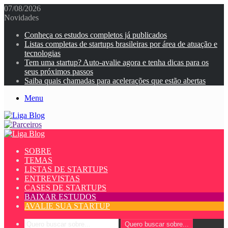
07/08/2026
Novidades
Conheça os estudos completos já publicados
Listas completas de startups brasileiras por área de atuação e
tecnologias
Tem uma startup? Auto-avalie agora e tenha dicas para os
seus próximos passos
Saiba quais chamadas para acelerações que estão abertas
Menu
SOBRE
TEMAS
LISTAS DE STARTUPS
ENTREVISTAS
CASES DE STARTUPS
BAIXAR ESTUDOS
AVALIE SUA STARTUP
Quero buscar sobre...