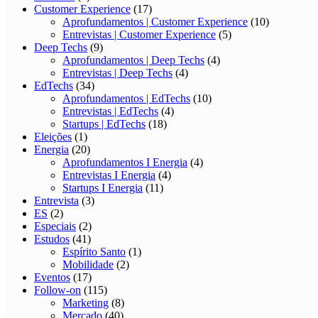
Customer Experience
(17)
Aprofundamentos | Customer Experience
(10)
Entrevistas | Customer Experience
(5)
Deep Techs
(9)
Aprofundamentos | Deep Techs
(4)
Entrevistas | Deep Techs
(4)
EdTechs
(34)
Aprofundamentos | EdTechs
(10)
Entrevistas | EdTechs
(4)
Startups | EdTechs
(18)
Eleições
(1)
Energia
(20)
Aprofundamentos I Energia
(4)
Entrevistas I Energia
(4)
Startups I Energia
(11)
Entrevista
(3)
ES
(2)
Especiais
(2)
Estudos
(41)
Espírito Santo
(1)
Mobilidade
(2)
Eventos
(17)
Follow-on
(115)
Marketing
(8)
Mercado
(40)