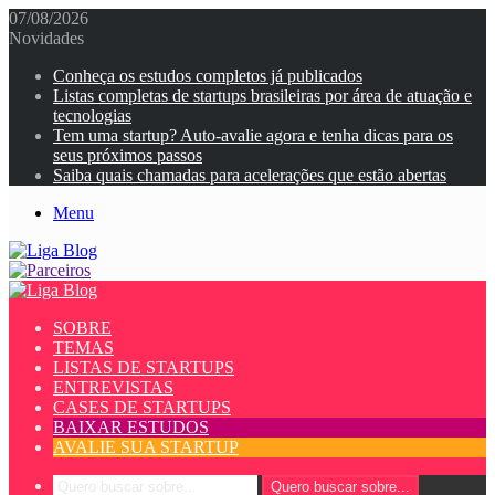
07/08/2026
Novidades
Conheça os estudos completos já publicados
Listas completas de startups brasileiras por área de atuação e
tecnologias
Tem uma startup? Auto-avalie agora e tenha dicas para os
seus próximos passos
Saiba quais chamadas para acelerações que estão abertas
Menu
SOBRE
TEMAS
LISTAS DE STARTUPS
ENTREVISTAS
CASES DE STARTUPS
BAIXAR ESTUDOS
AVALIE SUA STARTUP
Quero buscar sobre...