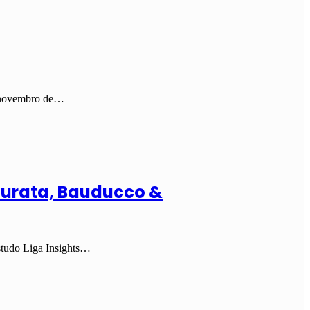
em novembro de…
ndurata, Bauducco &
estudo Liga Insights…