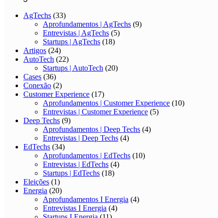
AgTechs
(33)
Aprofundamentos | AgTechs
(9)
Entrevistas | AgTechs
(5)
Startups | AgTechs
(18)
Artigos
(24)
AutoTech
(22)
Startups | AutoTech
(20)
Cases
(36)
Conexão
(2)
Customer Experience
(17)
Aprofundamentos | Customer Experience
(10)
Entrevistas | Customer Experience
(5)
Deep Techs
(9)
Aprofundamentos | Deep Techs
(4)
Entrevistas | Deep Techs
(4)
EdTechs
(34)
Aprofundamentos | EdTechs
(10)
Entrevistas | EdTechs
(4)
Startups | EdTechs
(18)
Eleições
(1)
Energia
(20)
Aprofundamentos I Energia
(4)
Entrevistas I Energia
(4)
Startups I Energia
(11)