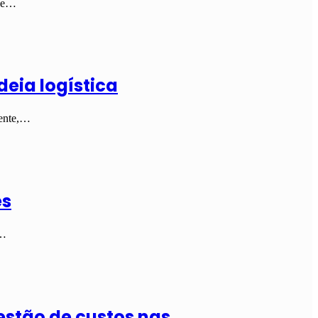
lve…
deia logística
mente,…
es
a…
estão de custos nas