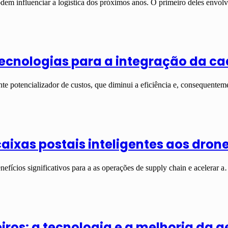
podem influenciar a logística dos próximos anos. O primeiro deles envo
tecnologias para a integração da ca
nte potencializador de custos, que diminui a eficiência e, consequente
caixas postais inteligentes aos dron
enefícios significativos para a as operações de supply chain e acelerar 
ros: a tecnologia e a melhoria da g