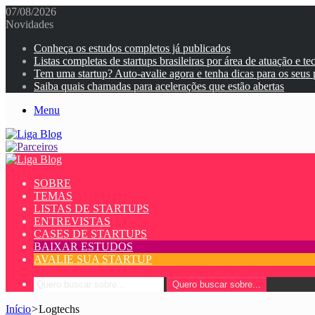
07/08/2026
Novidades
Conheça os estudos completos já publicados
Listas completas de startups brasileiras por área de atuação e te
Tem uma startup? Auto-avalie agora e tenha dicas para os seus
Saiba quais chamadas para acelerações que estão abertas
Menu
SOBRE
TEMAS
LISTAS DE STARTUPS
ENTREVISTAS
CASES DE STARTUPS
BAIXAR ESTUDOS
AVALIE SUA STARTUP
Quero buscar sobre...
Início
>
Logtechs