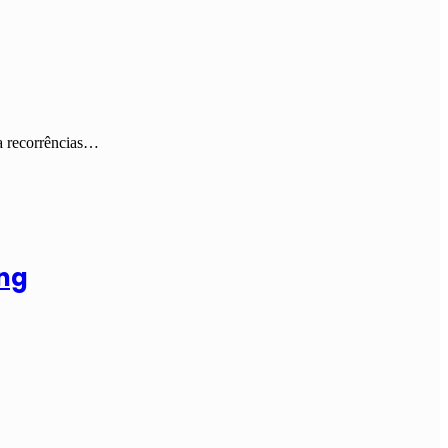
ra recorrências…
ing