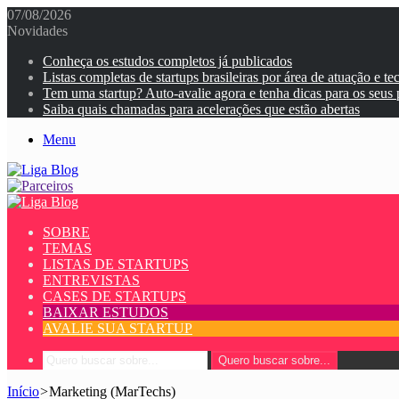
07/08/2026
Novidades
Conheça os estudos completos já publicados
Listas completas de startups brasileiras por área de atuação e te
Tem uma startup? Auto-avalie agora e tenha dicas para os seus
Saiba quais chamadas para acelerações que estão abertas
Menu
SOBRE
TEMAS
LISTAS DE STARTUPS
ENTREVISTAS
CASES DE STARTUPS
BAIXAR ESTUDOS
AVALIE SUA STARTUP
Quero buscar sobre...
Início
>
Marketing (MarTechs)