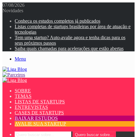
07/08/2026
Novidades
Conheça os estudos completos já publicados
Listas completas de startups brasileiras por área de atuação e
tecnologias
Tem uma startup? Auto-avalie agora e tenha dicas para os
seus próximos passos
Saiba quais chamadas para acelerações que estão abertas
Menu
SOBRE
TEMAS
LISTAS DE STARTUPS
ENTREVISTAS
CASES DE STARTUPS
BAIXAR ESTUDOS
AVALIE SUA STARTUP
Quero buscar sobre...