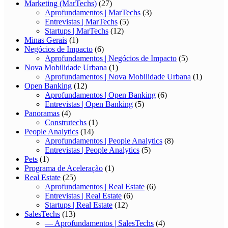
Marketing (MarTechs)
(27)
Aprofundamentos | MarTechs
(3)
Entrevistas | MarTechs
(5)
Startups | MarTechs
(12)
Minas Gerais
(1)
Negócios de Impacto
(6)
Aprofundamentos | Negócios de Impacto
(5)
Nova Mobilidade Urbana
(1)
Aprofundamentos | Nova Mobilidade Urbana
(1)
Open Banking
(12)
Aprofundamentos | Open Banking
(6)
Entrevistas | Open Banking
(5)
Panoramas
(4)
Construtechs
(1)
People Analytics
(14)
Aprofundamentos | People Analytics
(8)
Entrevistas | People Analytics
(5)
Pets
(1)
Programa de Aceleração
(1)
Real Estate
(25)
Aprofundamentos | Real Estate
(6)
Entrevistas | Real Estate
(6)
Startups | Real Estate
(12)
SalesTechs
(13)
— Aprofundamentos | SalesTechs
(4)