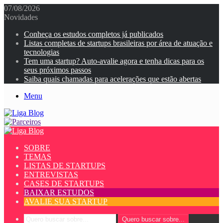
07/08/2026
Novidades
Conheça os estudos completos já publicados
Listas completas de startups brasileiras por área de atuação e
tecnologias
Tem uma startup? Auto-avalie agora e tenha dicas para os
seus próximos passos
Saiba quais chamadas para acelerações que estão abertas
Menu
SOBRE
TEMAS
LISTAS DE STARTUPS
ENTREVISTAS
CASES DE STARTUPS
BAIXAR ESTUDOS
AVALIE SUA STARTUP
Quero buscar sobre...