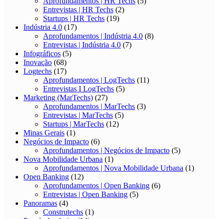
Aprofundamentos | HR Techs
(5)
Entrevistas | HR Techs
(2)
Startups | HR Techs
(19)
Indústria 4.0
(17)
Aprofundamentos | Indústria 4.0
(8)
Entrevistas | Indústria 4.0
(7)
Infográficos
(5)
Inovação
(68)
Logtechs
(17)
Aprofundamentos | LogTechs
(11)
Entrevistas I LogTechs
(5)
Marketing (MarTechs)
(27)
Aprofundamentos | MarTechs
(3)
Entrevistas | MarTechs
(5)
Startups | MarTechs
(12)
Minas Gerais
(1)
Negócios de Impacto
(6)
Aprofundamentos | Negócios de Impacto
(5)
Nova Mobilidade Urbana
(1)
Aprofundamentos | Nova Mobilidade Urbana
(1)
Open Banking
(12)
Aprofundamentos | Open Banking
(6)
Entrevistas | Open Banking
(5)
Panoramas
(4)
Construtechs
(1)