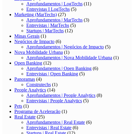
Aprofundamentos | LogTechs
(11)
Entrevistas I LogTechs
(5)
Marketing (MarTechs)
(27)
Aprofundamentos | MarTechs
(3)
Entrevistas | MarTechs
(5)
Startups | MarTechs
(12)
Minas Gerais
(1)
Negócios de Impacto
(6)
Aprofundamentos | Negócios de Impacto
(5)
Nova Mobilidade Urbana
(1)
Aprofundamentos | Nova Mobilidade Urbana
(1)
Open Banking
(12)
Aprofundamentos | Open Banking
(6)
Entrevistas | Open Banking
(5)
Panoramas
(4)
Construtechs
(1)
People Analytics
(14)
Aprofundamentos | People Analytics
(8)
Entrevistas | People Analytics
(5)
Pets
(1)
Programa de Aceleração
(1)
Real Estate
(25)
Aprofundamentos | Real Estate
(6)
Entrevistas | Real Estate
(6)
Startups | Real Estate
(12)