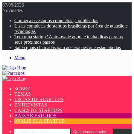
07/08/2026
Novidades
Conheça os estudos completos já publicados
Listas completas de startups brasileiras por área de atuação e
tecnologias
Tem uma startup? Auto-avalie agora e tenha dicas para os
seus próximos passos
Saiba quais chamadas para acelerações que estão abertas
Menu
SOBRE
TEMAS
LISTAS DE STARTUPS
ENTREVISTAS
CASES DE STARTUPS
BAIXAR ESTUDOS
AVALIE SUA STARTUP
Quero buscar sobre...