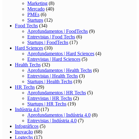
Marketing
(8)
Mercado
(40)
PMEs
(6)
Startups
(12)
Food Techs
(34)
Aprofundamentos | FoodTechs
(9)
Entrevistas | Food Techs
(6)
Startups | FoodTechs
(17)
Hard Sciences
(10)
Aprofundamentos | Hard Sciences
(4)
Entrevistas | Hard Sciences
(5)
Health Techs
(32)
Aprofundamentos | Health Techs
(6)
Entrevistas | Health Techs
(3)
Startups | Health Techs
(19)
HR Techs
(29)
Aprofundamentos | HR Techs
(5)
Entrevistas | HR Techs
(2)
Startups | HR Techs
(19)
Indústria 4.0
(17)
Aprofundamentos | Indústria 4.0
(8)
Entrevistas | Indústria 4.0
(7)
Infográficos
(5)
Inovação
(68)
Logtechs
(17)