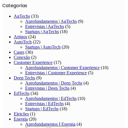
Categorias
AgTechs
(33)
Aprofundamentos | AgTechs
(9)
Entrevistas | AgTechs
(5)
Startups | AgTechs
(18)
Artigos
(24)
AutoTech
(22)
Startups | AutoTech
(20)
Cases
(36)
Conexão
(2)
Customer Experience
(17)
Aprofundamentos | Customer Experience
(10)
Entrevistas | Customer Experience
(5)
Deep Techs
(9)
Aprofundamentos | Deep Techs
(4)
Entrevistas | Deep Techs
(4)
EdTechs
(34)
Aprofundamentos | EdTechs
(10)
Entrevistas | EdTechs
(4)
Startups | EdTechs
(18)
Eleições
(1)
Energia
(20)
Aprofundamentos I Energia
(4)