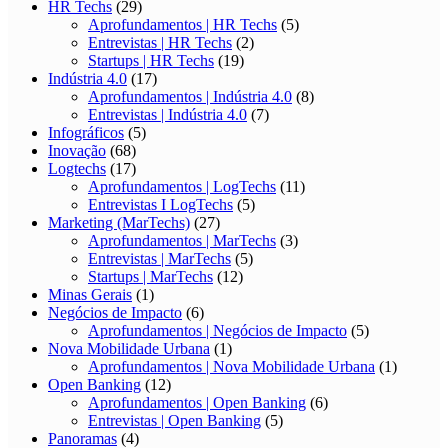
HR Techs
(29)
Aprofundamentos | HR Techs
(5)
Entrevistas | HR Techs
(2)
Startups | HR Techs
(19)
Indústria 4.0
(17)
Aprofundamentos | Indústria 4.0
(8)
Entrevistas | Indústria 4.0
(7)
Infográficos
(5)
Inovação
(68)
Logtechs
(17)
Aprofundamentos | LogTechs
(11)
Entrevistas I LogTechs
(5)
Marketing (MarTechs)
(27)
Aprofundamentos | MarTechs
(3)
Entrevistas | MarTechs
(5)
Startups | MarTechs
(12)
Minas Gerais
(1)
Negócios de Impacto
(6)
Aprofundamentos | Negócios de Impacto
(5)
Nova Mobilidade Urbana
(1)
Aprofundamentos | Nova Mobilidade Urbana
(1)
Open Banking
(12)
Aprofundamentos | Open Banking
(6)
Entrevistas | Open Banking
(5)
Panoramas
(4)