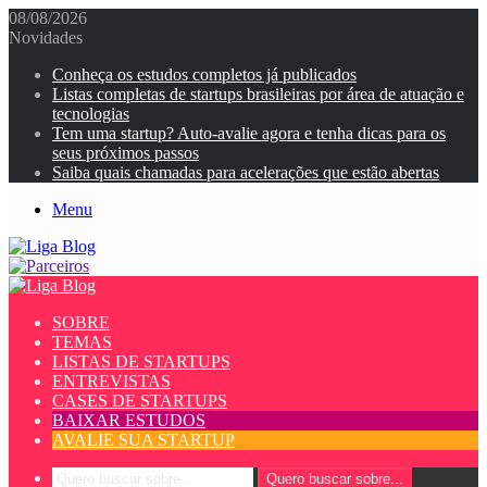
08/08/2026
Novidades
Conheça os estudos completos já publicados
Listas completas de startups brasileiras por área de atuação e
tecnologias
Tem uma startup? Auto-avalie agora e tenha dicas para os
seus próximos passos
Saiba quais chamadas para acelerações que estão abertas
Menu
SOBRE
TEMAS
LISTAS DE STARTUPS
ENTREVISTAS
CASES DE STARTUPS
BAIXAR ESTUDOS
AVALIE SUA STARTUP
Quero buscar sobre...