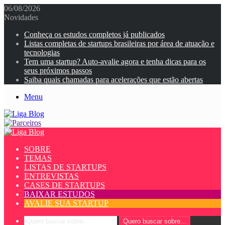
06/08/2026
Novidades
Conheça os estudos completos já publicados
Listas completas de startups brasileiras por área de atuação e
tecnologias
Tem uma startup? Auto-avalie agora e tenha dicas para os
seus próximos passos
Saiba quais chamadas para acelerações que estão abertas
Menu
SOBRE
TEMAS
LISTAS DE STARTUPS
ENTREVISTAS
CASES DE STARTUPS
BAIXAR ESTUDOS
AVALIE SUA STARTUP
Quero buscar sobre...