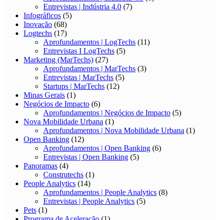
Entrevistas | Indústria 4.0
(7)
Infográficos
(5)
Inovação
(68)
Logtechs
(17)
Aprofundamentos | LogTechs
(11)
Entrevistas I LogTechs
(5)
Marketing (MarTechs)
(27)
Aprofundamentos | MarTechs
(3)
Entrevistas | MarTechs
(5)
Startups | MarTechs
(12)
Minas Gerais
(1)
Negócios de Impacto
(6)
Aprofundamentos | Negócios de Impacto
(5)
Nova Mobilidade Urbana
(1)
Aprofundamentos | Nova Mobilidade Urbana
(1)
Open Banking
(12)
Aprofundamentos | Open Banking
(6)
Entrevistas | Open Banking
(5)
Panoramas
(4)
Construtechs
(1)
People Analytics
(14)
Aprofundamentos | People Analytics
(8)
Entrevistas | People Analytics
(5)
Pets
(1)
Programa de Aceleração
(1)