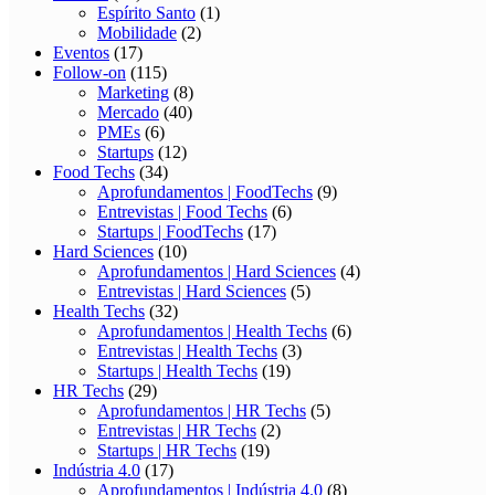
Espírito Santo
(1)
Mobilidade
(2)
Eventos
(17)
Follow-on
(115)
Marketing
(8)
Mercado
(40)
PMEs
(6)
Startups
(12)
Food Techs
(34)
Aprofundamentos | FoodTechs
(9)
Entrevistas | Food Techs
(6)
Startups | FoodTechs
(17)
Hard Sciences
(10)
Aprofundamentos | Hard Sciences
(4)
Entrevistas | Hard Sciences
(5)
Health Techs
(32)
Aprofundamentos | Health Techs
(6)
Entrevistas | Health Techs
(3)
Startups | Health Techs
(19)
HR Techs
(29)
Aprofundamentos | HR Techs
(5)
Entrevistas | HR Techs
(2)
Startups | HR Techs
(19)
Indústria 4.0
(17)
Aprofundamentos | Indústria 4.0
(8)