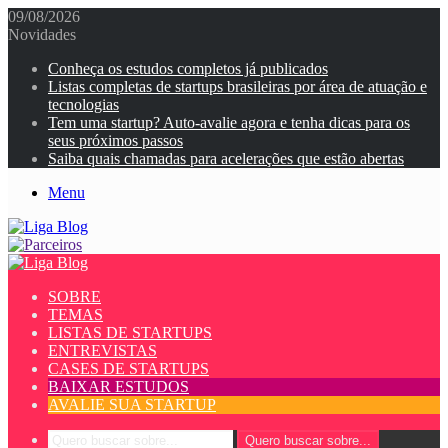
09/08/2026
Novidades
Conheça os estudos completos já publicados
Listas completas de startups brasileiras por área de atuação e
tecnologias
Tem uma startup? Auto-avalie agora e tenha dicas para os
seus próximos passos
Saiba quais chamadas para acelerações que estão abertas
Menu
SOBRE
TEMAS
LISTAS DE STARTUPS
ENTREVISTAS
CASES DE STARTUPS
BAIXAR ESTUDOS
AVALIE SUA STARTUP
Quero buscar sobre...