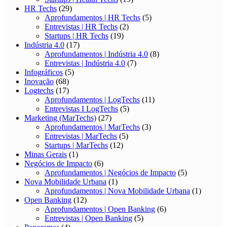
HR Techs
(29)
Aprofundamentos | HR Techs
(5)
Entrevistas | HR Techs
(2)
Startups | HR Techs
(19)
Indústria 4.0
(17)
Aprofundamentos | Indústria 4.0
(8)
Entrevistas | Indústria 4.0
(7)
Infográficos
(5)
Inovação
(68)
Logtechs
(17)
Aprofundamentos | LogTechs
(11)
Entrevistas I LogTechs
(5)
Marketing (MarTechs)
(27)
Aprofundamentos | MarTechs
(3)
Entrevistas | MarTechs
(5)
Startups | MarTechs
(12)
Minas Gerais
(1)
Negócios de Impacto
(6)
Aprofundamentos | Negócios de Impacto
(5)
Nova Mobilidade Urbana
(1)
Aprofundamentos | Nova Mobilidade Urbana
(1)
Open Banking
(12)
Aprofundamentos | Open Banking
(6)
Entrevistas | Open Banking
(5)