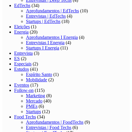
Entrevistas | Deep Techs
(4)
EdTechs
(34)
Aprofundamentos | EdTechs
(10)
Entrevistas | EdTechs
(4)
Startups | EdTechs
(18)
Eleições
(1)
Energia
(20)
Aprofundamentos I Energia
(4)
Entrevistas I Energia
(4)
Startups I Energia
(11)
Entrevista
(3)
ES
(2)
Especiais
(2)
Estudos
(41)
Espírito Santo
(1)
Mobilidade
(2)
Eventos
(17)
Follow-on
(115)
Marketing
(8)
Mercado
(40)
PMEs
(6)
Startups
(12)
Food Techs
(34)
Aprofundamentos | FoodTechs
(9)
Entrevistas | Food Techs
(6)