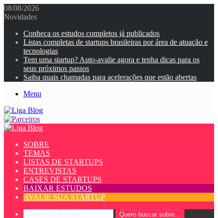
08/08/2026
Novidades
Conheça os estudos completos já publicados
Listas completas de startups brasileiras por área de atuação e
tecnologias
Tem uma startup? Auto-avalie agora e tenha dicas para os
seus próximos passos
Saiba quais chamadas para acelerações que estão abertas
Menu
SOBRE
TEMAS
LISTAS DE STARTUPS
ENTREVISTAS
CASES DE STARTUPS
BAIXAR ESTUDOS
AVALIE SUA STARTUP
Quero buscar sobre...