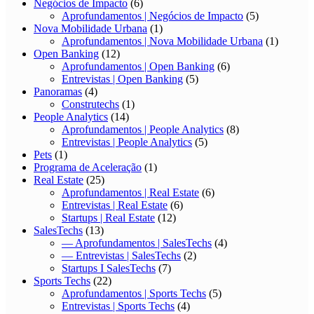
Negócios de Impacto
(6)
Aprofundamentos | Negócios de Impacto
(5)
Nova Mobilidade Urbana
(1)
Aprofundamentos | Nova Mobilidade Urbana
(1)
Open Banking
(12)
Aprofundamentos | Open Banking
(6)
Entrevistas | Open Banking
(5)
Panoramas
(4)
Construtechs
(1)
People Analytics
(14)
Aprofundamentos | People Analytics
(8)
Entrevistas | People Analytics
(5)
Pets
(1)
Programa de Aceleração
(1)
Real Estate
(25)
Aprofundamentos | Real Estate
(6)
Entrevistas | Real Estate
(6)
Startups | Real Estate
(12)
SalesTechs
(13)
— Aprofundamentos | SalesTechs
(4)
— Entrevistas | SalesTechs
(2)
Startups I SalesTechs
(7)
Sports Techs
(22)
Aprofundamentos | Sports Techs
(5)
Entrevistas | Sports Techs
(4)