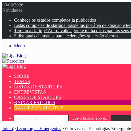
09/08/2026
Novidades
Conheça os estudos completos já publicados
Listas completas de startups brasileiras por área de atuação e te
Tem uma startup? Auto-avalie agora e tenha dicas para os seus
Saiba quais chamadas para acelerações que estão abertas
Menu
SOBRE
TEMAS
LISTAS DE STARTUPS
ENTREVISTAS
CASES DE STARTUPS
BAIXAR ESTUDOS
AVALIE SUA STARTUP
Quero buscar sobre...
Início
>
Tecnologias Emergentes
>
Entrevistas | Tecnologias Emergente