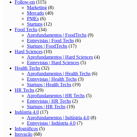
Follow-on
(115)
Marketing
(8)
Mercado
(40)
PMEs
(6)
Startups
(12)
Food Techs
(34)
Aprofundamentos | FoodTechs
(9)
Entrevistas | Food Techs
(6)
Startups | FoodTechs
(17)
Hard Sciences
(10)
Aprofundamentos | Hard Sciences
(4)
Entrevistas | Hard Sciences
(5)
Health Techs
(32)
Aprofundamentos | Health Techs
(6)
Entrevistas | Health Techs
(3)
Startups | Health Techs
(19)
HR Techs
(29)
Aprofundamentos | HR Techs
(5)
Entrevistas | HR Techs
(2)
Startups | HR Techs
(19)
Indústria 4.0
(17)
Aprofundamentos | Indústria 4.0
(8)
Entrevistas | Indústria 4.0
(7)
Infográficos
(5)
Inovação
(68)