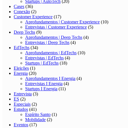
Startups | AutoTech
(20)
Cases
(36)
Conexão
(2)
Customer Experience
(17)
Aprofundamentos | Customer Experience
(10)
Entrevistas | Customer Experience
(5)
Deep Techs
(9)
Aprofundamentos | Deep Techs
(4)
Entrevistas | Deep Techs
(4)
EdTechs
(34)
Aprofundamentos | EdTechs
(10)
Entrevistas | EdTechs
(4)
Startups | EdTechs
(18)
Eleições
(1)
Energia
(20)
Aprofundamentos I Energia
(4)
Entrevistas I Energia
(4)
Startups I Energia
(11)
Entrevista
(3)
ES
(2)
Especiais
(2)
Estudos
(41)
Espírito Santo
(1)
Mobilidade
(2)
Eventos
(17)