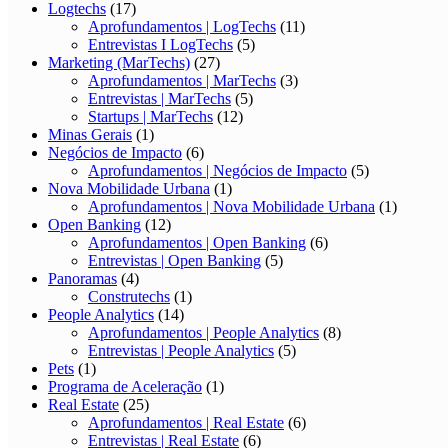
Logtechs
(17)
Aprofundamentos | LogTechs
(11)
Entrevistas I LogTechs
(5)
Marketing (MarTechs)
(27)
Aprofundamentos | MarTechs
(3)
Entrevistas | MarTechs
(5)
Startups | MarTechs
(12)
Minas Gerais
(1)
Negócios de Impacto
(6)
Aprofundamentos | Negócios de Impacto
(5)
Nova Mobilidade Urbana
(1)
Aprofundamentos | Nova Mobilidade Urbana
(1)
Open Banking
(12)
Aprofundamentos | Open Banking
(6)
Entrevistas | Open Banking
(5)
Panoramas
(4)
Construtechs
(1)
People Analytics
(14)
Aprofundamentos | People Analytics
(8)
Entrevistas | People Analytics
(5)
Pets
(1)
Programa de Aceleração
(1)
Real Estate
(25)
Aprofundamentos | Real Estate
(6)
Entrevistas | Real Estate
(6)