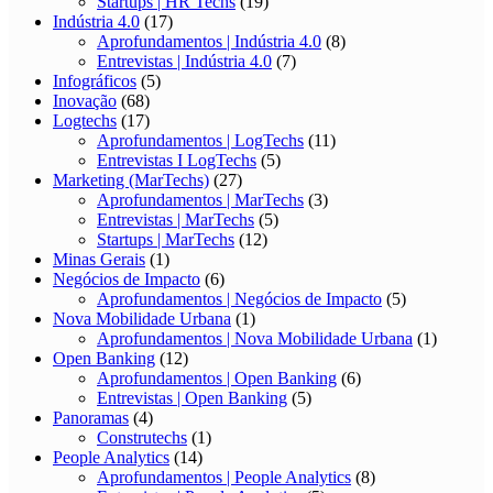
Startups | HR Techs
(19)
Indústria 4.0
(17)
Aprofundamentos | Indústria 4.0
(8)
Entrevistas | Indústria 4.0
(7)
Infográficos
(5)
Inovação
(68)
Logtechs
(17)
Aprofundamentos | LogTechs
(11)
Entrevistas I LogTechs
(5)
Marketing (MarTechs)
(27)
Aprofundamentos | MarTechs
(3)
Entrevistas | MarTechs
(5)
Startups | MarTechs
(12)
Minas Gerais
(1)
Negócios de Impacto
(6)
Aprofundamentos | Negócios de Impacto
(5)
Nova Mobilidade Urbana
(1)
Aprofundamentos | Nova Mobilidade Urbana
(1)
Open Banking
(12)
Aprofundamentos | Open Banking
(6)
Entrevistas | Open Banking
(5)
Panoramas
(4)
Construtechs
(1)
People Analytics
(14)
Aprofundamentos | People Analytics
(8)