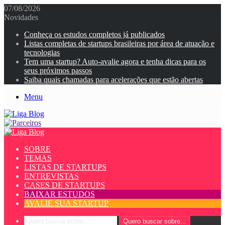
07/08/2026
Novidades
Conheça os estudos completos já publicados
Listas completas de startups brasileiras por área de atuação e
tecnologias
Tem uma startup? Auto-avalie agora e tenha dicas para os
seus próximos passos
Saiba quais chamadas para acelerações que estão abertas
Menu
SOBRE
TEMAS
LISTAS DE STARTUPS
ENTREVISTAS
CASES DE STARTUPS
BAIXAR ESTUDOS
AVALIE SUA STARTUP
Quero buscar sobre...