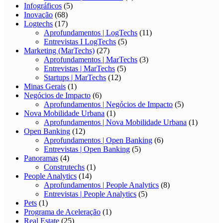
Infográficos
(5)
Inovação
(68)
Logtechs
(17)
Aprofundamentos | LogTechs
(11)
Entrevistas I LogTechs
(5)
Marketing (MarTechs)
(27)
Aprofundamentos | MarTechs
(3)
Entrevistas | MarTechs
(5)
Startups | MarTechs
(12)
Minas Gerais
(1)
Negócios de Impacto
(6)
Aprofundamentos | Negócios de Impacto
(5)
Nova Mobilidade Urbana
(1)
Aprofundamentos | Nova Mobilidade Urbana
(1)
Open Banking
(12)
Aprofundamentos | Open Banking
(6)
Entrevistas | Open Banking
(5)
Panoramas
(4)
Construtechs
(1)
People Analytics
(14)
Aprofundamentos | People Analytics
(8)
Entrevistas | People Analytics
(5)
Pets
(1)
Programa de Aceleração
(1)
Real Estate
(25)