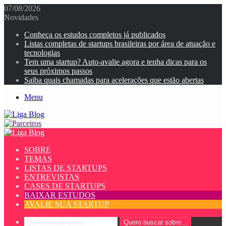
07/08/2026
Novidades
Conheça os estudos completos já publicados
Listas completas de startups brasileiras por área de atuação e
tecnologias
Tem uma startup? Auto-avalie agora e tenha dicas para os
seus próximos passos
Saiba quais chamadas para acelerações que estão abertas
Menu
SOBRE
TEMAS
LISTAS DE STARTUPS
ENTREVISTAS
CASES DE STARTUPS
BAIXAR ESTUDOS
AVALIE SUA STARTUP
Quero buscar sobre...