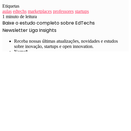
Etiquetas
aulas
edtechs
marketplaces
professores
startups
1 minuto de leitura
Baixe o estudo completo sobre EdTechs
Newsletter Liga Insights
Receba nossas últimas atualizações, novidades e estudos
sobre inovação, startups e open innovation.
Nome
*
Nome
E-mail
*
Preencha preferencialmente com o seu email comercial.
CAPTCHA
Ao preencher o formulário acima e baixar nossos estudos
você está concordando com os nossos
termos e condições.
Mais sobre EdTechs
A importância do “pensar enxuto” em momentos