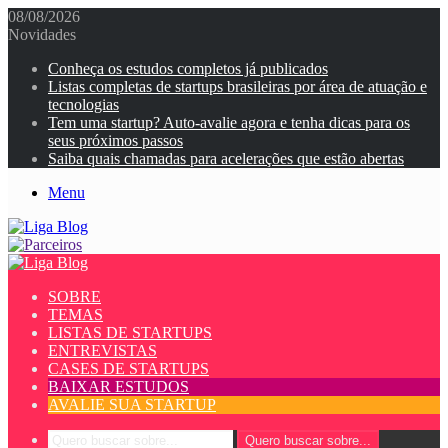
08/08/2026
Novidades
Conheça os estudos completos já publicados
Listas completas de startups brasileiras por área de atuação e
tecnologias
Tem uma startup? Auto-avalie agora e tenha dicas para os
seus próximos passos
Saiba quais chamadas para acelerações que estão abertas
Menu
SOBRE
TEMAS
LISTAS DE STARTUPS
ENTREVISTAS
CASES DE STARTUPS
BAIXAR ESTUDOS
AVALIE SUA STARTUP
Quero buscar sobre...