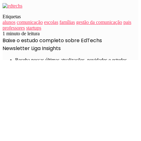
Etiquetas
alunos
comunicação
escolas
famílias
gestão da comunicação
pais
professores
startups
1 minuto de leitura
Baixe o estudo completo sobre EdTechs
Newsletter Liga Insights
Receba nossas últimas atualizações, novidades e estudos
sobre inovação, startups e open innovation.
Nome
*
Nome
E-mail
*
Preencha preferencialmente com o seu email comercial.
CAPTCHA
Ao preencher o formulário acima e baixar nossos estudos
você está concordando com os nossos
termos e condições.
Mais sobre EdTechs