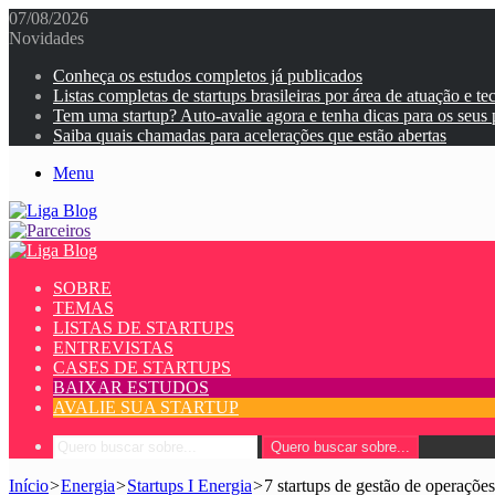
07/08/2026
Novidades
Conheça os estudos completos já publicados
Listas completas de startups brasileiras por área de atuação e te
Tem uma startup? Auto-avalie agora e tenha dicas para os seus
Saiba quais chamadas para acelerações que estão abertas
Menu
SOBRE
TEMAS
LISTAS DE STARTUPS
ENTREVISTAS
CASES DE STARTUPS
BAIXAR ESTUDOS
AVALIE SUA STARTUP
Quero buscar sobre...
Início
>
Energia
>
Startups I Energia
>
7 startups de gestão de operações