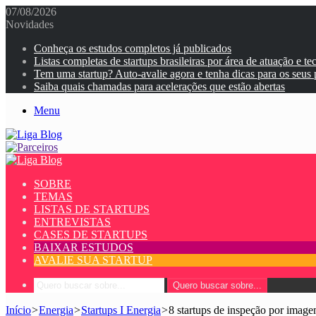
07/08/2026
Novidades
Conheça os estudos completos já publicados
Listas completas de startups brasileiras por área de atuação e te
Tem uma startup? Auto-avalie agora e tenha dicas para os seus
Saiba quais chamadas para acelerações que estão abertas
Menu
SOBRE
TEMAS
LISTAS DE STARTUPS
ENTREVISTAS
CASES DE STARTUPS
BAIXAR ESTUDOS
AVALIE SUA STARTUP
Quero buscar sobre...
Início
>
Energia
>
Startups I Energia
>
8 startups de inspeção por imag