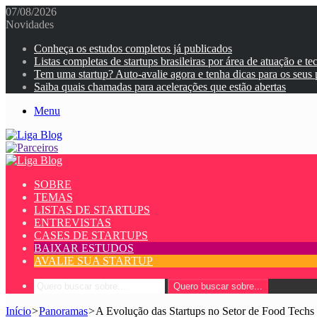
07/08/2026
Novidades
Conheça os estudos completos já publicados
Listas completas de startups brasileiras por área de atuação e te
Tem uma startup? Auto-avalie agora e tenha dicas para os seus
Saiba quais chamadas para acelerações que estão abertas
Menu
SOBRE
TEMAS
LISTAS DE STARTUPS
ENTREVISTAS
CASES DE STARTUPS
BAIXAR ESTUDOS
AVALIE SUA STARTUP
Quero buscar sobre...
Início
>
Panoramas
>
A Evolução das Startups no Setor de Food Techs