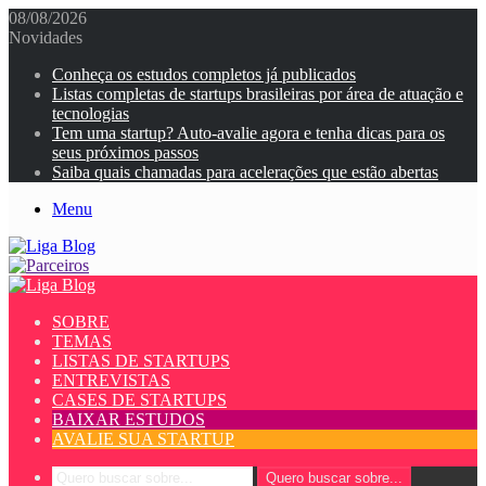
08/08/2026
Novidades
Conheça os estudos completos já publicados
Listas completas de startups brasileiras por área de atuação e
tecnologias
Tem uma startup? Auto-avalie agora e tenha dicas para os
seus próximos passos
Saiba quais chamadas para acelerações que estão abertas
Menu
SOBRE
TEMAS
LISTAS DE STARTUPS
ENTREVISTAS
CASES DE STARTUPS
BAIXAR ESTUDOS
AVALIE SUA STARTUP
Quero buscar sobre...