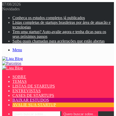
07/08/2026
Novidades
Conheça os estudos completos já publicados
Listas completas de startups brasileiras por área de atuação e
tecnologias
Tem uma startup? Auto-avalie agora e tenha dicas para os
seus próximos passos
Saiba quais chamadas para acelerações que estão abertas
Menu
SOBRE
TEMAS
LISTAS DE STARTUPS
ENTREVISTAS
CASES DE STARTUPS
BAIXAR ESTUDOS
AVALIE SUA STARTUP
Quero buscar sobre...