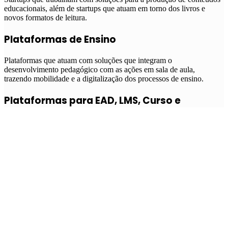
educacionais, além de startups que atuam em torno dos livros e
novos formatos de leitura.
Plataformas de Ensino
Plataformas que atuam com soluções que integram o
desenvolvimento pedagógico com as ações em sala de aula,
trazendo mobilidade e a digitalização dos processos de ensino.
Plataformas para EAD, LMS, Curso e
Treinamentos
Plataformas de LMS, transmissão, ferramentas e/ou aplicativos que
permitem a operação e novas formas de aprendizado, treinamentos,
ensino à distância e educação contínua.
Realidade Virtual e Aumentada
Startups que oferecem serviços e soluções em torno do conceito de
Realidade Virtual e Realidade Aumentada para aplicações na
educação.