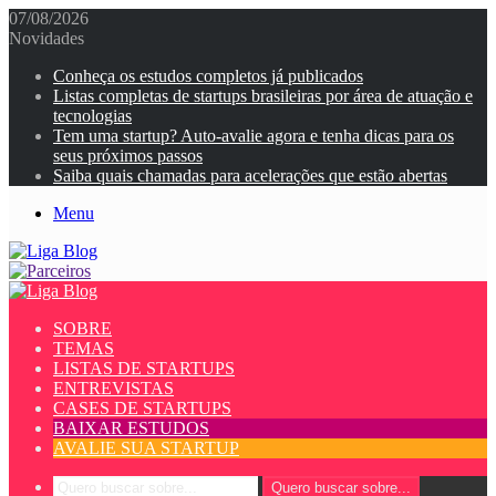
07/08/2026
Novidades
Conheça os estudos completos já publicados
Listas completas de startups brasileiras por área de atuação e
tecnologias
Tem uma startup? Auto-avalie agora e tenha dicas para os
seus próximos passos
Saiba quais chamadas para acelerações que estão abertas
Menu
SOBRE
TEMAS
LISTAS DE STARTUPS
ENTREVISTAS
CASES DE STARTUPS
BAIXAR ESTUDOS
AVALIE SUA STARTUP
Quero buscar sobre...