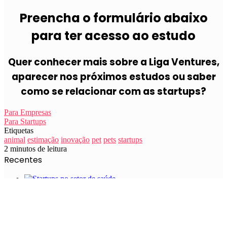
Preencha o formulário abaixo
para ter acesso ao estudo
Quer conhecer mais sobre a Liga Ventures,
aparecer nos próximos estudos ou saber
como se relacionar com as startups?
Para Empresas
Para Startups
Etiquetas
animal
estimação
inovação
pet
pets
startups
2 minutos de leitura
Recentes
A Evolução Das Startups No Setor De Saúde
(2021-2022)
De zero a 30%: como a Nude. se tornou uma das