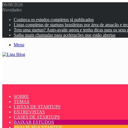
06/08/2026
Novidades
Conheça os estudos completos já publicados
Listas completas de startups brasileiras por área de atuação e te
Tem uma startup? Auto-avalie agora e tenha dicas para os seus
Saiba quais chamadas para acelerações que estão abertas
Menu
SOBRE
TEMAS
LISTAS DE STARTUPS
ENTREVISTAS
CASES DE STARTUPS
BAIXAR ESTUDOS
AVALIE SUA STARTUP