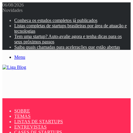
06/08/2026
Novidades
Conheça os estudos completos já publicados
Listas completas de startups brasileiras por área de atuação e
tecnologias
Tem uma startup? Auto-avalie agora e tenha dicas para os
seus próximos passos
Saiba quais chamadas para acelerações que estão abertas
Menu
SOBRE
TEMAS
LISTAS DE STARTUPS
ENTREVISTAS
CASES DE STARTUPS