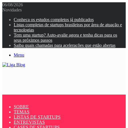
06/08/2026
Novidades
Conheça os estudos completos já publicados
Listas completas de startups brasileiras por área de atuação e
tecnologias
Tem uma startup? Auto-avalie agora e tenha dicas para os
seus próximos passos
Saiba quais chamadas para acelerações que estão abertas
Menu
SOBRE
TEMAS
LISTAS DE STARTUPS
ENTREVISTAS
CASES DE STARTUPS