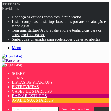
08/08/2026
Novidades
Conheça os estudos completos já publicados
Listas completas de startups brasileiras por área de atuação e
tecnologias
Tem uma startup? Auto-avalie agora e tenha dicas para os
seus próximos passos
Saiba quais chamadas para acelerações que estão abertas
Menu
SOBRE
TEMAS
LISTAS DE STARTUPS
ENTREVISTAS
CASES DE STARTUPS
BAIXAR ESTUDOS
AVALIE SUA STARTUP
Quero buscar sobre...