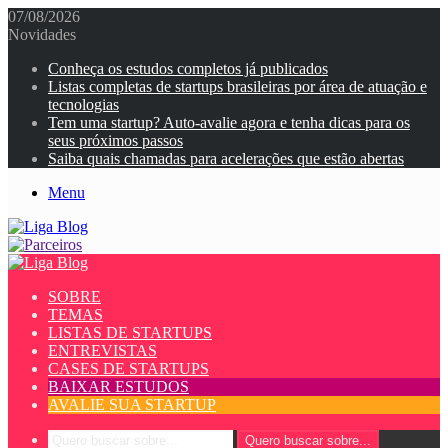
07/08/2026
Novidades
Conheça os estudos completos já publicados
Listas completas de startups brasileiras por área de atuação e
tecnologias
Tem uma startup? Auto-avalie agora e tenha dicas para os
seus próximos passos
Saiba quais chamadas para acelerações que estão abertas
Menu
SOBRE
TEMAS
LISTAS DE STARTUPS
ENTREVISTAS
CASES DE STARTUPS
BAIXAR ESTUDOS
AVALIE SUA STARTUP
Quero buscar sobre...