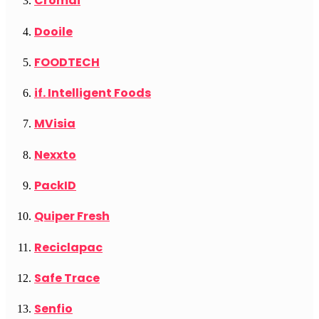
Cromai
Dooile
FOODTECH
if. Intelligent Foods
MVisia
Nexxto
PackID
Quiper Fresh
Reciclapac
Safe Trace
Senfio