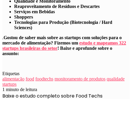
Qualidade e Monitoramento
Reaproveitamento de Resíduos e Descartes
Serviços em Bebidas
Shoppers
Tecnologias para Produção (Biotecnologia / Hard
Sciences)
.
Gostou de saber mais sobre as startups com soluções para o
mercado de alimentação? Fizemos um
estudo e mapeamos 322
startups brasileiras do setor
! Baixe e aprofunde sobre o
assunto:
Etiquetas
alimentação
food
foodtechs
monitoramento de produtos
qualidade
startups
1 minuto de leitura
Baixe o estudo completo sobre Food Techs
Newsletter Liga Insights
Receba nossas últimas atualizações, novidades e estudos
sobre inovação, startups e open innovation.
Nome
*
Nome