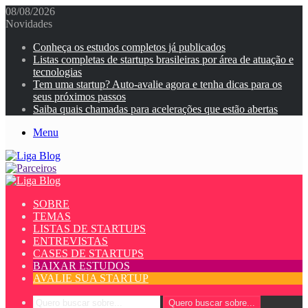
08/08/2026
Novidades
Conheça os estudos completos já publicados
Listas completas de startups brasileiras por área de atuação e
tecnologias
Tem uma startup? Auto-avalie agora e tenha dicas para os
seus próximos passos
Saiba quais chamadas para acelerações que estão abertas
Menu
SOBRE
TEMAS
LISTAS DE STARTUPS
ENTREVISTAS
CASES DE STARTUPS
BAIXAR ESTUDOS
AVALIE SUA STARTUP
Quero buscar sobre...