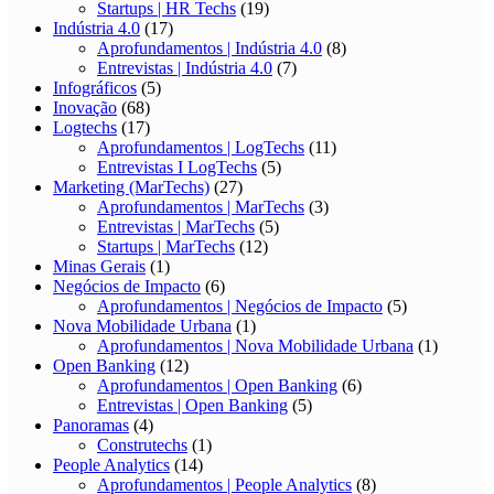
Startups | HR Techs
(19)
Indústria 4.0
(17)
Aprofundamentos | Indústria 4.0
(8)
Entrevistas | Indústria 4.0
(7)
Infográficos
(5)
Inovação
(68)
Logtechs
(17)
Aprofundamentos | LogTechs
(11)
Entrevistas I LogTechs
(5)
Marketing (MarTechs)
(27)
Aprofundamentos | MarTechs
(3)
Entrevistas | MarTechs
(5)
Startups | MarTechs
(12)
Minas Gerais
(1)
Negócios de Impacto
(6)
Aprofundamentos | Negócios de Impacto
(5)
Nova Mobilidade Urbana
(1)
Aprofundamentos | Nova Mobilidade Urbana
(1)
Open Banking
(12)
Aprofundamentos | Open Banking
(6)
Entrevistas | Open Banking
(5)
Panoramas
(4)
Construtechs
(1)
People Analytics
(14)
Aprofundamentos | People Analytics
(8)