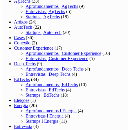
AgTechs
(33)
Aprofundamentos | AgTechs
(9)
Entrevistas | AgTechs
(5)
Startups | AgTechs
(18)
Artigos
(24)
AutoTech
(22)
Startups | AutoTech
(20)
Cases
(36)
Conexão
(2)
Customer Experience
(17)
Aprofundamentos | Customer Experience
(10)
Entrevistas | Customer Experience
(5)
Deep Techs
(9)
Aprofundamentos | Deep Techs
(4)
Entrevistas | Deep Techs
(4)
EdTechs
(34)
Aprofundamentos | EdTechs
(10)
Entrevistas | EdTechs
(4)
Startups | EdTechs
(18)
Eleições
(1)
Energia
(20)
Aprofundamentos I Energia
(4)
Entrevistas I Energia
(4)
Startups I Energia
(11)
Entrevista
(3)