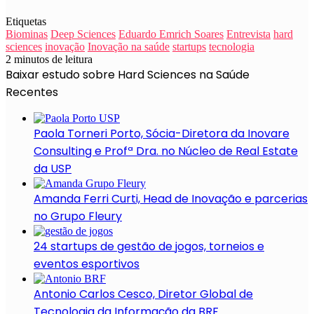
Etiquetas
Biominas
Deep Sciences
Eduardo Emrich Soares
Entrevista
hard
sciences
inovação
Inovação na saúde
startups
tecnologia
2 minutos de leitura
Baixar estudo sobre Hard Sciences na Saúde
Recentes
Paola Torneri Porto, Sócia-Diretora da Inovare
Consulting e Profª Dra. no Núcleo de Real Estate
da USP
Amanda Ferri Curti, Head de Inovação e parcerias
no Grupo Fleury
24 startups de gestão de jogos, torneios e
eventos esportivos
Antonio Carlos Cesco, Diretor Global de
Tecnologia da Informação da BRF