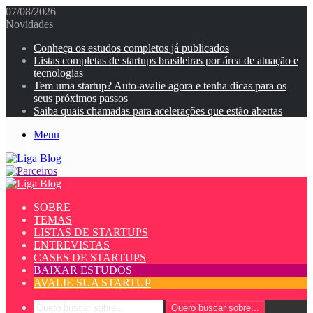
07/08/2026
Novidades
Conheça os estudos completos já publicados
Listas completas de startups brasileiras por área de atuação e
tecnologias
Tem uma startup? Auto-avalie agora e tenha dicas para os
seus próximos passos
Saiba quais chamadas para acelerações que estão abertas
Menu
SOBRE
TEMAS
LISTAS DE STARTUPS
ENTREVISTAS
CASES DE STARTUPS
BAIXAR ESTUDOS
AVALIE SUA STARTUP
Quero buscar sobre...