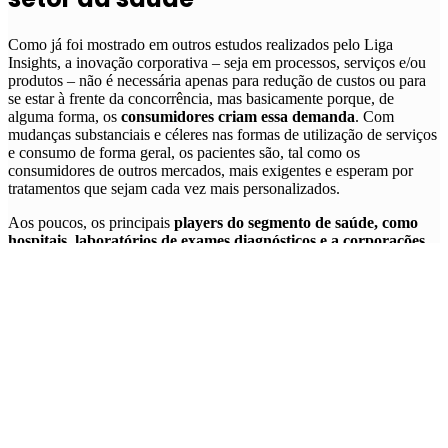
Como já foi mostrado em outros estudos realizados pelo Liga
Insights, a inovação corporativa – seja em processos, serviços e/ou
produtos – não é necessária apenas para redução de custos ou para
se estar à frente da concorrência, mas basicamente porque, de
alguma forma, os
consumidores criam essa demanda
. Com
mudanças substanciais e céleres nas formas de utilização de serviços
e consumo de forma geral, os pacientes são, tal como os
consumidores de outros mercados, mais exigentes e esperam por
tratamentos que sejam cada vez mais personalizados.
Aos poucos, os principais
players do segmento de saúde, como
hospitais, laboratórios de exames diagnósticos e a corporações
do setor farmacêutico
já começam a se familiarizar com práticas e
processos mais digitais e tecnológicos, já muito importantes para
otimização de processos, redução de custos e, obviamente, a
digitalização
. E essa adaptação pode ser uma importante
catalisadora para a introdução de tecnologias de base científica, seja
em produtos ou serviços.
Realizado e divulgado em 2019 pela consultoria Deloitte, o estudo
2020 Global Health Care Outlook
listou alguns dos principais
desafios que seriam enfrentados pelo setor de healthcare neste
ano, sendo um deles a necessidade de inovação no modelo de