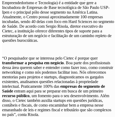
Empreendedorismo e Tecnologia) é a entidade que gere a
Incubadora de Empresas de Base tecnológica de São Paulo USP-
Ipen e o principal pólo desse segmento na América Latina.
Atualmente, o Centro possui aproximadamente 100 empresas
incubadas, sendo 40 delas com foco em Hard Sciences no segmento
de Saúde. De acordo com Sergio Risola, diretor executivo do
Cietec, a instituição oferece diferentes tipos de suporte para a
estruturação de um negócio e facilitação de um caminho repleto de
questões burocráticas.
“O pesquisador que se interessa pelo Cietec é porque quer
transformar a pesquisa em negócio
. Boa parte dos profissionais
dessa área querem saber e entender como fazer isso, como construir
networking e como nós podemos facilitar isso. Nós oferecemos
mentorias para projetos e startups, diagnosticamos os gargalos
existentes, analisamos questões relacionadas à propriedade
intelectual. Praticamente 100% das
empresas do segmento de
Saúde
entram aqui para se preparar em busca de um primeiro
recurso público
, um fomento para o seu desenvolvimento. Além
disso, o Cietec também auxilia startups em questões jurídicas,
contábeis e fiscais, de como encaminhar bem a empresa nesse
emaranhado de leis e regimes fiscal e tributário que são complexos
no país”, conta Risola.