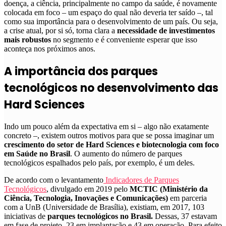
doença, a ciência, principalmente no campo da saúde, é novamente
colocada em foco – um espaço do qual não deveria ter saído –, tal
como sua importância para o desenvolvimento de um país. Ou seja,
a crise atual, por si só, torna clara a
necessidade de investimentos
mais robustos
no segmento e é conveniente esperar que isso
aconteça nos próximos anos.
A importância dos parques
tecnológicos no desenvolvimento das
Hard Sciences
Indo um pouco além da expectativa em si – algo não exatamente
concreto –, existem outros motivos para que se possa imaginar um
crescimento do setor de Hard Sciences e biotecnologia com foco
em Saúde no Brasil
. O aumento do número de parques
tecnológicos espalhados pelo país, por exemplo, é um deles.
De acordo com o levantamento
Indicadores de Parques
Tecnológicos
, divulgado em 2019 pelo
MCTIC (Ministério da
Ciência, Tecnologia, Inovações e Comunicações)
em parceria
com a UnB (Universidade de Brasília), existiam, em 2017, 103
iniciativas de
parques tecnológicos no Brasil.
Dessas, 37 estavam
em fase de projeto, 23 em implantação e 43 em operação. Para efeito