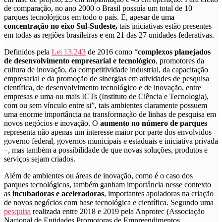
de comparação, no ano 2000 o Brasil possuía um total de 10
parques tecnológicos em todo o país. E, apesar de uma
concentração no eixo Sul-Sudeste,
tais iniciativas estão presentes
em todas as regiões brasileiras e em 21 das 27 unidades federativas.
Definidos pela
Lei 13.243
de 2016 como “
complexos planejados
de desenvolvimento empresarial e tecnológico
, promotores da
cultura de inovação, da competitividade industrial, da capacitação
empresarial e da promoção de sinergias em atividades de pesquisa
científica, de desenvolvimento tecnológico e de inovação, entre
empresas e uma ou mais ICTs (Instituto de Ciência e Tecnologia),
com ou sem vínculo entre si”, tais ambientes claramente possuem
uma enorme importância na transformação de linhas de pesquisa em
novos negócios e inovação. O
aumento no número de parques
representa não apenas um interesse maior por parte dos envolvidos –
governo federal, governos municipais e estaduais e iniciativa privada
–, mas também a possibilidade de que novas soluções, produtos e
serviços sejam criados.
Além de ambientes ou áreas de inovação, como é o caso dos
parques tecnológicos, também ganham importância nesse contexto
as
incubadoras e aceleradoras
, importantes apoiadoras na criação
de novos negócios com base tecnológica e científica. Segundo uma
pesquisa
realizada entre 2018 e 2019 pela Anprotec (Associação
Nacional de Entidades Promotoras de Empreendimentos